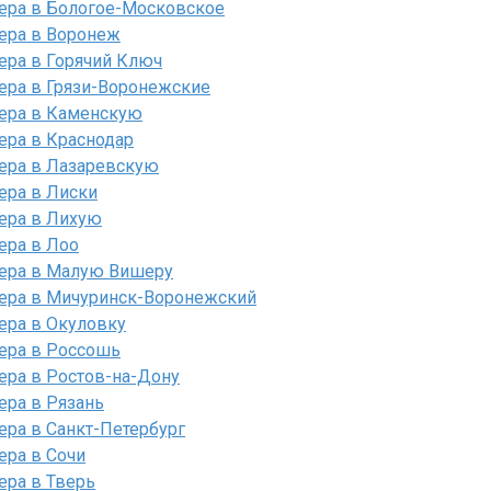
лера в Бологое-Московское
ера в Воронеж
ера в Горячий Ключ
ера в Грязи-Воронежские
лера в Каменскую
ера в Краснодар
лера в Лазаревскую
ера в Лиски
ера в Лихую
ера в Лоо
лера в Малую Вишеру
лера в Мичуринск-Воронежский
ера в Окуловку
ера в Россошь
ера в Ростов-на-Дону
ера в Рязань
ера в Санкт-Петербург
ера в Сочи
ера в Тверь