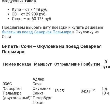
следующих
типов
:
Купе – от 7 448 руб.
СВ – от 29 909 руб.
Люкс – от 60 123 руб.
Предлагаем выбрать дату поездки и купить дешевые
билеты на поезд Северная Пальмира
в Окуловку из
Сочи.
Билеты Сочи – Окуловка на поезд Северная
Пальмира:
В
Номер поезда
Маршрут
Отправление
Прибытие
пути
Адлер
036С
Сочи
"Северная
Окуловка
1 д.
+2
18:25
04:33
Пальмира
Санкт-
10 ч.
(двухэтажный)"
Петербург-
Главн.