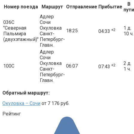
В
Номер поезда
Маршрут
Отправление
Прибытие
пути
Адлер
036С
Сочи
"Северная
Окуловка
1 д.
+2
18:25
04:33
Пальмира
Санкт-
10 ч.
(двухэтажный)"
Петербург-
Главн.
Адлер
Сочи
Окуловка
2 д.
+2
100С
06:07
07:43
Санкт-
1 ч.
Петербург-
Главн.
Обратный маршрут:
Окуловка – Сочи
от 7 176 руб.
Рейтинг