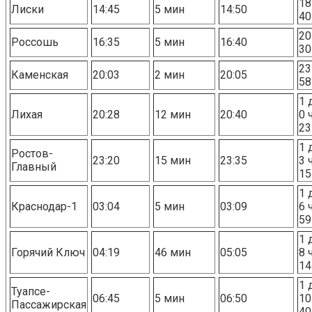
18
Лиски
14:45
5 мин
14:50
40
20
Россошь
16:35
5 мин
16:40
30
23
Каменская
20:03
2 мин
20:05
58
1 
Лихая
20:28
12 мин
20:40
0 
23
1 
Ростов-
23:20
15 мин
23:35
3 
Главный
15
1 
Краснодар-1
03:04
5 мин
03:09
6 
59
1 
Горячий Ключ
04:19
46 мин
05:05
8 
14
1 
Туапсе-
06:45
5 мин
06:50
10
Пассажирская
40