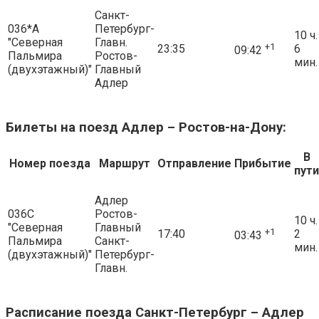
Санкт-
036*А
Петербург-
10 ч.
"Северная
Главн.
+1
23:35
6
09:42
Пальмира
Ростов-
мин.
(двухэтажный)"
Главный
Адлер
Билеты на поезд Адлер – Ростов-на-Дону:
В
Номер поезда
Маршрут
Отправление
Прибытие
пути
Адлер
036С
Ростов-
10 ч.
"Северная
Главный
+1
17:40
2
03:43
Пальмира
Санкт-
мин.
(двухэтажный)"
Петербург-
Главн.
Расписание поезда Санкт-Петербург – Адлер