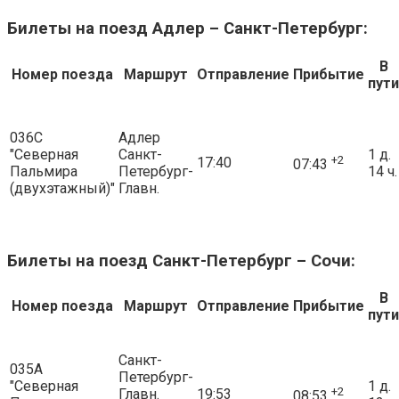
Билеты на поезд Адлер – Санкт-Петербург:
В
Номер поезда
Маршрут
Отправление
Прибытие
пути
036С
Адлер
"Северная
Санкт-
1 д.
+2
17:40
07:43
Пальмира
Петербург-
14 ч.
(двухэтажный)"
Главн.
Билеты на поезд Санкт-Петербург – Сочи:
В
Номер поезда
Маршрут
Отправление
Прибытие
пути
Санкт-
035А
Петербург-
"Северная
1 д.
+2
Главн.
19:53
08:53