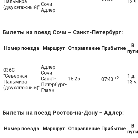
Пальмира
12 ч.
Сочи
(двухэтажный)"
Адлер
Билеты на поезд Сочи – Санкт-Петербург:
В
Номер поезда
Маршрут
Отправление
Прибытие
пути
Адлер
036С
Сочи
"Северная
1 д.
+2
Санкт-
18:25
07:43
Пальмира
13 ч.
Петербург-
(двухэтажный)"
Главн.
Билеты на поезд Ростов-на-Дону – Адлер:
В
Номер поезда
Маршрут
Отправление
Прибытие
пути