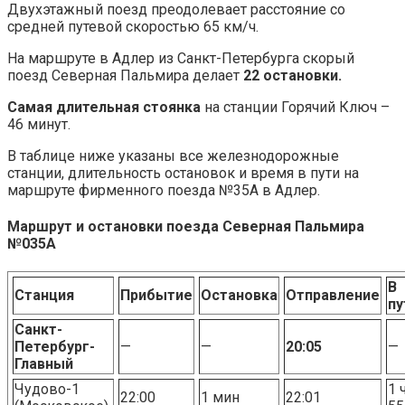
Двухэтажный поезд преодолевает расстояние со
средней путевой скоростью 65 км/ч.
На маршруте в Адлер из Санкт-Петербурга скорый
поезд Северная Пальмира делает
22 остановки.
Самая длительная стоянка
на станции Горячий Ключ –
46 минут.
В таблице ниже указаны все железнодорожные
станции, длительность остановок и время в пути на
маршруте фирменного поезда №35А в Адлер.
Маршрут и остановки поезда Северная Пальмира
№035А
В
Станция
Прибытие
Остановка
Отправление
пу
Санкт-
Петербург-
—
—
20:05
—
Главный
Чудово-1
1 
22:00
1 мин
22:01