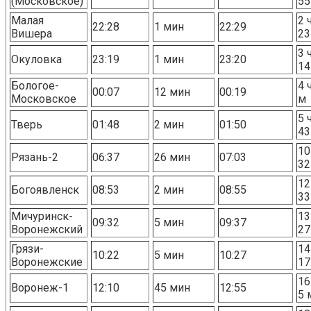
(Московское)
55
Малая
2 
22:28
1 мин
22:29
Вишера
23
3 
Окуловка
23:19
1 мин
23:20
14
Бологое-
4 
00:07
12 мин
00:19
Московское
м
5 
Тверь
01:48
2 мин
01:50
43
10
Рязань-2
06:37
26 мин
07:03
32
12
Богоявленск
08:53
2 мин
08:55
33
Мичуринск-
13
09:32
5 мин
09:37
Воронежский
27
Грязи-
14
10:22
5 мин
10:27
Воронежские
17
16
Воронеж-1
12:10
45 мин
12:55
5 