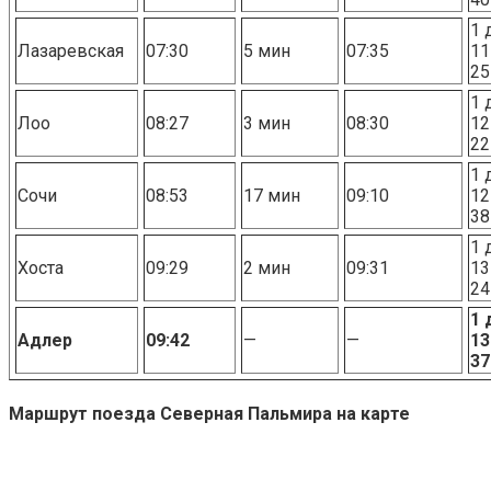
1 
Лазаревская
07:30
5 мин
07:35
11
25
1 
Лоо
08:27
3 мин
08:30
12
22
1 
Сочи
08:53
17 мин
09:10
12
38
1 
Хоста
09:29
2 мин
09:31
13
24
1 
Адлер
09:42
—
—
13
37
Маршрут поезда Северная Пальмира на карте