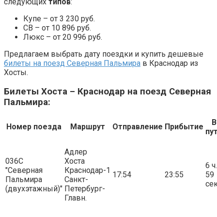
следующих
типов
:
Купе – от 3 230 руб.
СВ – от 10 896 руб.
Люкс – от 20 996 руб.
Предлагаем выбрать дату поездки и купить дешевые
билеты на поезд Северная Пальмира
в Краснодар из
Хосты.
Билеты Хоста – Краснодар на поезд Северная
Пальмира:
В
Номер поезда
Маршрут
Отправление
Прибытие
пу
Адлер
036С
Хоста
6 ч.
"Северная
Краснодар-1
17:54
23:55
59
Пальмира
Санкт-
сек
(двухэтажный)"
Петербург-
Главн.