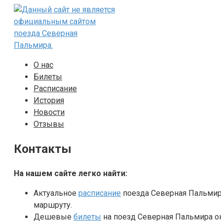
Перейти
к
контенту
О нас
Билеты
Расписание
История
Новости
Отзывы
Контакты
На нашем сайте легко найти:
Актуальное
расписание
поезда Северная Пальмира
маршруту.
Дешевые
билеты
на поезд Северная Пальмира о