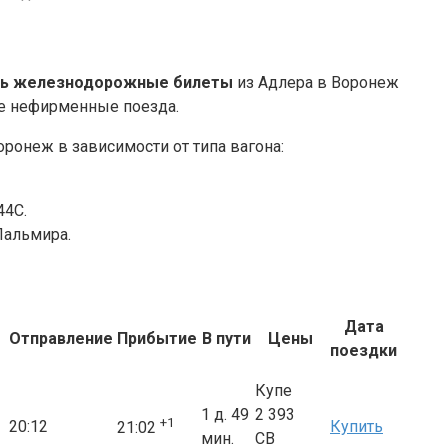
ть железнодорожные билеты
из Адлера в Воронеж
е нефирменные поезда.
оронеж в зависимости от типа вагона:
44С.
Пальмира.
Дата
Отправление
Прибытие
В пути
Цены
поездки
Купе
1 д. 49
2 393
+1
20:12
Купить
21:02
мин.
СВ