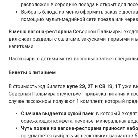
расположен в середине поезда и открыт для посет
Выбрать блюда из меню оформить заказ с доставк
помощью мультимедийной сети поезда или через
В меню вагона-ресторана
Северной Пальмиры входят 
включает разделы с салатами, закусками, первыми и 
напитками.
Пассажиры с детьми могут воспользоваться специал
Билеты с питанием
В стоимость жд билетов
купе 2Э, 2Т и СВ 1Э, 1Т
уже вк
Северная Пальмира отсутствует привязка питания к п
случае пассажиры получают 1 комплект, который предо
Сначала выдается сухой паек
, в который входят
освежающая конфета, печенье, минеральная вода
Чуть позже из вагона-ресторана приносят наб
предлагается выбрать из нескольких вариантов 