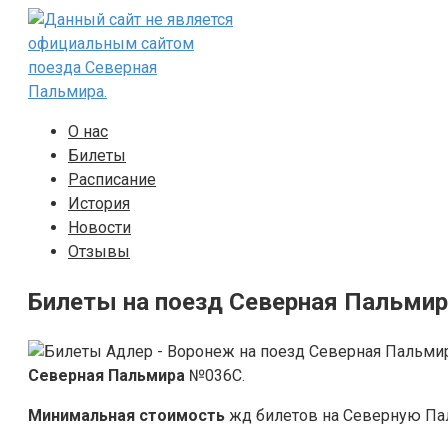
Перейти
к
контенту
О нас
Билеты
Расписание
История
Новости
Отзывы
Билеты на поезд Северная Пальмир
Северная Пальмира
№036С.
Минимальная стоимость
жд билетов на Северную Пал