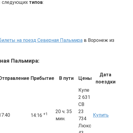
ны следующих
типов
:
билеты на поезд Северная Пальмира
в Воронеж из
ная Пальмира:
Дата
Отправление
Прибытие
В пути
Цены
поездки
Купе
2 631
СВ
20 ч. 35
23
+1
17:40
Купить
14:16
мин.
734
Люкс
43