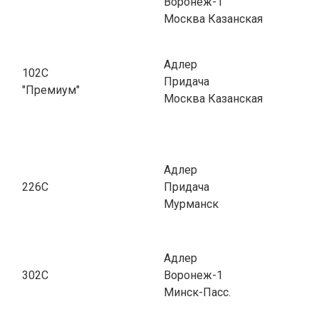
Воронеж-1
Москва Казанская
Адлер
102С
Придача
"Премиум"
Москва Казанская
Адлер
226С
Придача
Мурманск
Адлер
302С
Воронеж-1
Минск-Пасс.