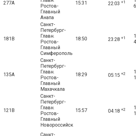
Главн.
1
+1
277А
15:31
22:03
Ростов-
6
Главный
Анапа
Санкт-
Петербург-
Главн.
1
+1
181В
18:50
23:28
Ростов-
4
Главный
Симферополь
Санкт-
Петербург-
Главн.
1
+2
135А
18:29
05:15
Ростов-
1
Главный
Махачкала
Санкт-
Петербург-
Главн.
1
+2
121В
15:57
04:18
Ростов-
1
Главный
Новороссийск
Санкт-