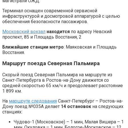
магистрали ОЖД.
Терминал оснащен современной сервисной
инфраструктурой и досмотровой аппаратурой с целью
обеспечения безопасности пассажиров.
Московский вокзал
находится
по адресу Невский
проспект, 85 и Площадь Восстания, 2
Ближайшие станции метро
: Маяковская и Площадь
Восстания.
Маршрут поезда Северная Пальмира
Скорый поезд Северная Пальмира на маршруте из
Санкт-Петербурга в Ростов-на-Дону движется со
средней скоростью 65 км/ч и преодолевает расстояние
1 899 км.
На
маршруте следования
Санкт-Петербург – Ростов-на-
Дону поезд №035А делает
14 остановок
на следующих
станциях:
Чудово-1 (Московское) – 1 мин, Малая Вишера – 1
мин, Окуловка – 1 мин, Бологое-Московское – 12