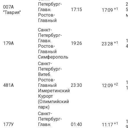
Петербург-
2
007А
+1
Главн.
17:15
17:09
"Таврия"
Ростов-
Главный
Санкт-
Петербург-
Главн.
1
+1
179А
19:26
23:28
Ростов-
4
Главный
Симферополь
Санкт-
Петербург-
Витеб.
Ростов-
1
+2
481А
Главный
23:30
12:09
1
Имеретинский
Курорт
(Олимпийский
парк)
Санкт-
Петербург-
1
+1
177У
Главн.
01:40
11:17
9