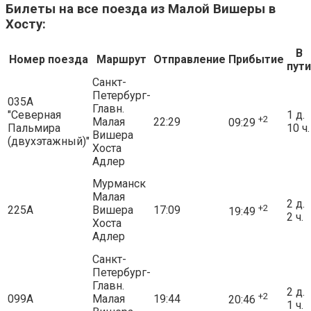
Билеты на все поезда из Малой Вишеры в
Хосту:
В
Номер поезда
Маршрут
Отправление
Прибытие
пути
Санкт-
Петербург-
035А
Главн.
"Северная
1 д.
+2
Малая
22:29
09:29
Пальмира
10 ч.
Вишера
(двухэтажный)"
Хоста
Адлер
Мурманск
Малая
2 д.
+2
225А
Вишера
17:09
19:49
2 ч.
Хоста
Адлер
Санкт-
Петербург-
Главн.
2 д.
+2
099А
Малая
19:44
20:46
1 ч.