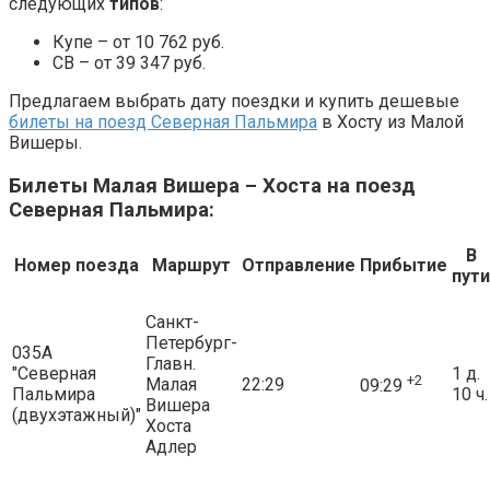
следующих
типов
:
Купе – от 10 762 руб.
СВ – от 39 347 руб.
Предлагаем выбрать дату поездки и купить дешевые
билеты на поезд Северная Пальмира
в Хосту из Малой
Вишеры.
Билеты Малая Вишера – Хоста на поезд
Северная Пальмира:
В
Номер поезда
Маршрут
Отправление
Прибытие
пути
Санкт-
Петербург-
035А
Главн.
"Северная
1 д.
+2
Малая
22:29
09:29
Пальмира
10 ч.
Вишера
(двухэтажный)"
Хоста
Адлер