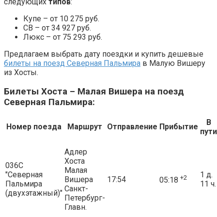
следующих
типов
:
Купе – от 10 275 руб.
СВ – от 34 927 руб.
Люкс – от 75 293 руб.
Предлагаем выбрать дату поездки и купить дешевые
билеты на поезд Северная Пальмира
в Малую Вишеру
из Хосты.
Билеты Хоста – Малая Вишера на поезд
Северная Пальмира:
В
Номер поезда
Маршрут
Отправление
Прибытие
пути
Адлер
Хоста
036С
Малая
"Северная
1 д.
+2
Вишера
17:54
05:18
Пальмира
11 ч.
Санкт-
(двухэтажный)"
Петербург-
Главн.