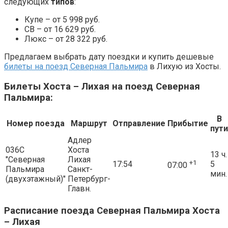
следующих
типов
:
Купе – от 5 998 руб.
СВ – от 16 629 руб.
Люкс – от 28 322 руб.
Предлагаем выбрать дату поездки и купить дешевые
билеты на поезд Северная Пальмира
в Лихую из Хосты.
Билеты Хоста – Лихая на поезд Северная
Пальмира:
В
Номер поезда
Маршрут
Отправление
Прибытие
пути
Адлер
036С
Хоста
13 ч.
"Северная
Лихая
+1
17:54
5
07:00
Пальмира
Санкт-
мин.
(двухэтажный)"
Петербург-
Главн.
Расписание поезда Северная Пальмира Хоста
– Лихая