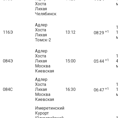
Хоста
Лихая
Челябинск
Адлер
1
Хоста
+1
116Э
13:12
08:29
Лихая
Томск-2
Адлер
Хоста
1
+1
084Э
Лихая
15:00
05:44
Москва
Киевская
Адлер
Хоста
1
+1
084С
Лихая
16:30
06:47
Москва
Киевская
Имеретинский
Курорт