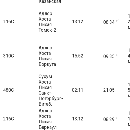
Казанская
Адлер
1
Хоста
+1
116С
13:12
08:34
Лихая
Томск-2
Адлер
1
Хоста
+1
310С
15:52
09:35
Лихая
Воркута
Сухум
Хоста
1
Лихая
480С
02:11
21:05
Санкт-
Петербург-
Витеб.
Адлер
1
Хоста
+1
216С
13:12
08:29
Лихая
Барнаул