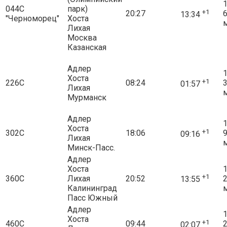
1
044С
парк)
+1
20:27
13:34
"Черноморец"
Хоста
Лихая
Москва
Казанская
Адлер
1
Хоста
+1
226С
08:24
01:57
Лихая
Мурманск
Адлер
1
Хоста
+1
302С
18:06
09:16
Лихая
Минск-Пасс.
Адлер
Хоста
1
+1
360С
Лихая
20:52
13:55
Калининград
Пасс Южный
Адлер
1
Хоста
+1
460С
09:44
02:07