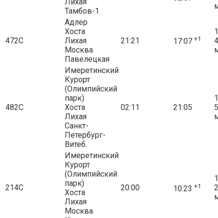
Лихая
Тамбов-1
Адлер
Хоста
1
+1
472С
Лихая
21:21
17:07
Москва
Павелецкая
Имеретинский
Курорт
(Олимпийский
парк)
1
482С
Хоста
02:11
21:05
Лихая
Санкт-
Петербург-
Витеб.
Имеретинский
Курорт
(Олимпийский
1
парк)
+1
214С
20:00
10:23
Хоста
Лихая
Москва