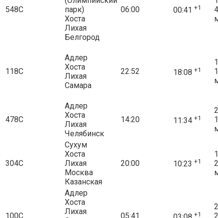
(Олимпийский
1
+1
548С
парк)
06:00
00:41
Хоста
Лихая
Белгород
Адлер
1
Хоста
+1
118С
22:52
18:08
Лихая
Самара
Адлер
2
Хоста
+1
478С
14:20
11:34
Лихая
Челябинск
Сухум
Хоста
1
+1
304С
Лихая
20:00
10:23
Москва
Казанская
Адлер
Хоста
2
Лихая
+1
100С
05:41
03:08