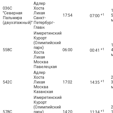
Адлер
036С
Хоста
1
"Северная
Лихая
+1
17:54
07:00
Пальмира
Санкт-
(двухэтажный)"
Петербург-
Главн.
Имеретинский
Курорт
(Олимпийский
1
парк)
+1
558С
06:00
00:41
Хоста
Лихая
Москва
Павелецкая
Адлер
Хоста
2
+1
542С
Лихая
17:02
14:35
Москва
Казанская
Имеретинский
Курорт
(Олимпийский
2
+1
578С
парк)
14:20
11:34