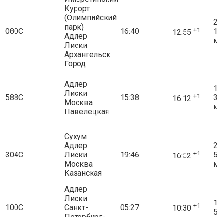
Курорт
(Олимпийский
2
парк)
+1
080С
16:40
12:55
Адлер
Лиски
Архангельск
Город
Адлер
1
Лиски
+1
588С
15:38
16:12
Москва
Павелецкая
Сухум
Адлер
2
+1
304С
Лиски
19:46
16:52
Москва
Казанская
Адлер
Лиски
1
+1
100С
Санкт-
05:27
10:30
5
Петербург-