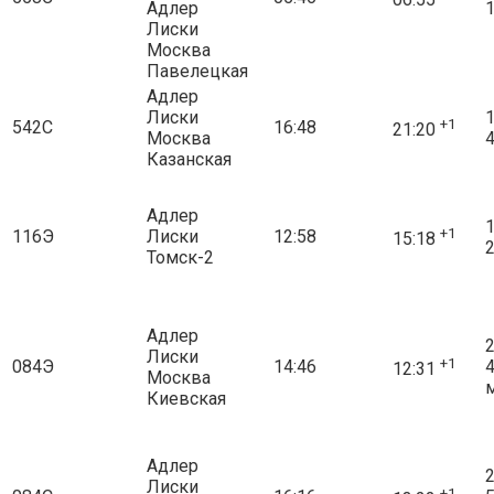
Адлер
1
Лиски
Москва
Павелецкая
Адлер
Лиски
1
+1
542С
16:48
21:20
Москва
4
Казанская
Адлер
1
+1
116Э
Лиски
12:58
15:18
2
Томск-2
Адлер
2
Лиски
+1
084Э
14:46
12:31
Москва
Киевская
Адлер
2
Лиски
+1