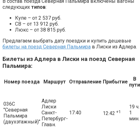
В состав поезда Северная Пальмира включены вагоны
следующих
типов
:
Купе – от 2 537 руб.
СВ – от 13 912 руб.
Люкс – от 38 815 руб.
Предлагаем выбрать дату поездки и купить дешевые
билеты на поезд Северная Пальмира
в Лиски из Адлера.
Билеты из Адлера в Лиски на поезд Северная
Пальмира:
В
Номер поезда
Маршрут
Отправление
Прибытие
пути
Адлер
036С
Лиски
19 ч.
"Северная
+1
Санкт-
17:40
1
12:42
Пальмира
Петербург-
мин.
(двухэтажный)"
Главн.