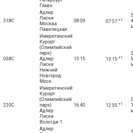
Главн.
Адлер
2
Лиски
+1
518С
08:09
07:57
Москва
Павелецкая
Имеретинский
Курорт
(Олимпийский
парк)
2
+1
038С
Адлер
15:15
13:15
Лиски
Нижний
Новгород
Моск.
Имеретинский
Курорт
(Олимпийский
2
+1
220С
парк)
16:40
12:55
Адлер
Лиски
Вологда-1
Адлер
1