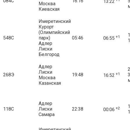
084С
16:16
13:22
Москва
Киевская
Имеретинский
Курорт
(Олимпийский
1
+1
548С
парк)
05:46
06:55
1
Адлер
Лиски
Белгород
Адлер
2
Лиски
+1
268Э
19:48
16:52
Москва
Казанская
Адлер
1
+2
118С
Лиски
22:38
00:06
1
Самара
Имеретинский