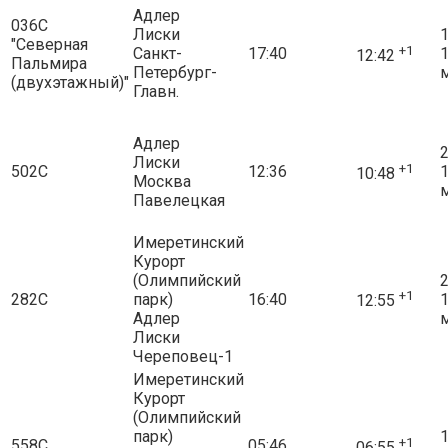
Адлер
036С
Лиски
1
"Северная
+1
Санкт-
17:40
12:42
Пальмира
Петербург-
(двухэтажный)"
Главн.
Адлер
2
Лиски
+1
502С
12:36
10:48
Москва
Павелецкая
Имеретинский
Курорт
(Олимпийский
2
+1
282С
парк)
16:40
12:55
Адлер
Лиски
Череповец-1
Имеретинский
Курорт
(Олимпийский
парк)
1
+1
558С
05:46
06:55