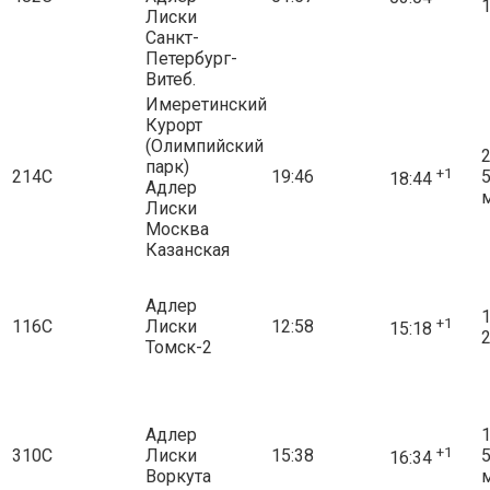
1
Лиски
Санкт-
Петербург-
Витеб.
Имеретинский
Курорт
(Олимпийский
2
парк)
+1
214С
19:46
18:44
Адлер
Лиски
Москва
Казанская
Адлер
1
+1
116С
Лиски
12:58
15:18
2
Томск-2
Адлер
1
+1
310С
Лиски
15:38
16:34
Воркута