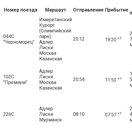
Номер поезда
Маршрут
Отправление
Прибытие
Имеретинский
Курорт
(Олимпийский
2
044С
парк)
+1
20:12
19:20
"Черноморец"
Адлер
Лиски
Москва
Казанская
Адлер
1
102С
Лиски
+1
20:54
11:53
"Премиум"
Москва
Казанская
Адлер
2
+1
226С
Лиски
08:10
07:57
Мурманск