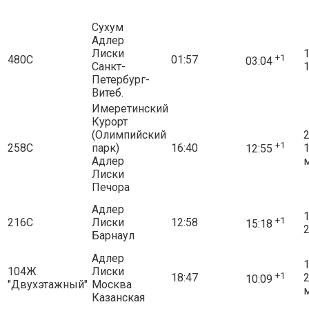
Сухум
Адлер
Лиски
1
+1
480С
01:57
03:04
Санкт-
1
Петербург-
Витеб.
Имеретинский
Курорт
(Олимпийский
2
+1
258С
парк)
16:40
12:55
Адлер
Лиски
Печора
Адлер
1
+1
216С
Лиски
12:58
15:18
2
Барнаул
Адлер
1
104Ж
Лиски
+1
18:47
10:09
"Двухэтажный"
Москва
Казанская