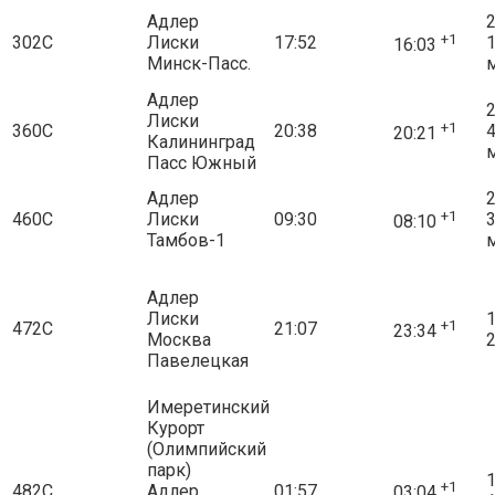
Адлер
2
+1
302С
Лиски
17:52
16:03
Минск-Пасс.
Адлер
2
Лиски
+1
360С
20:38
20:21
Калининград
Пасс Южный
Адлер
2
+1
460С
Лиски
09:30
08:10
Тамбов-1
Адлер
Лиски
1
+1
472С
21:07
23:34
Москва
2
Павелецкая
Имеретинский
Курорт
(Олимпийский
парк)
1
+1
482С
Адлер
01:57
03:04