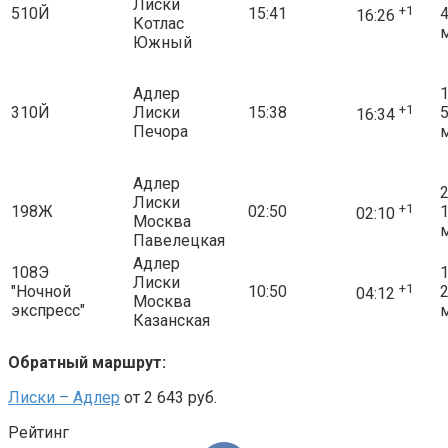
Лиски
+1
510Й
15:41
16:26
Котлас
Южный
Адлер
1
+1
310Й
Лиски
15:38
16:34
Печора
Адлер
2
Лиски
+1
198Ж
02:50
02:10
Москва
Павелецкая
Адлер
108Э
1
Лиски
+1
"Ночной
10:50
04:12
Москва
экспресс"
Казанская
Обратный маршрут:
Лиски – Адлер
от 2 643 руб.
Рейтинг