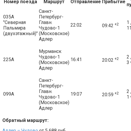
Номер поезда
Маршрут
Отправление
Прибытие
п
Санкт-
035А
Петербург-
"Северная
Главн.
1 
+2
22:02
09:42
Пальмира
Чудово-1
11
(двухэтажный)"
(Московское)
Адлер
Мурманск
Чудово-1
2 
+2
225А
16:41
20:02
(Московское)
3 
Адлер
Санкт-
Петербург-
Главн.
2 
+2
099А
19:07
20:59
Чудово-1
1 
(Московское)
Адлер
Обратный маршрут:
Адлер – Чудово
от 5 688 руб.