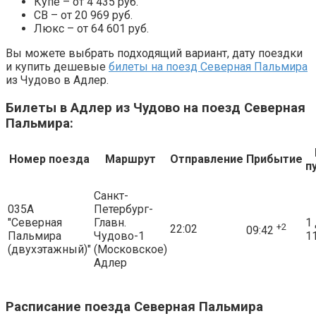
Купе – от 4 435 руб.
СВ – от 20 969 руб.
Люкс – от 64 601 руб.
Вы можете выбрать подходящий вариант, дату поездки
и купить дешевые
билеты на поезд Северная Пальмира
из Чудово в Адлер.
Билеты в Адлер из Чудово на поезд Северная
Пальмира:
Номер поезда
Маршрут
Отправление
Прибытие
п
Санкт-
035А
Петербург-
"Северная
Главн.
1 
+2
22:02
09:42
Пальмира
Чудово-1
11
(двухэтажный)"
(Московское)
Адлер
Расписание поезда Северная Пальмира