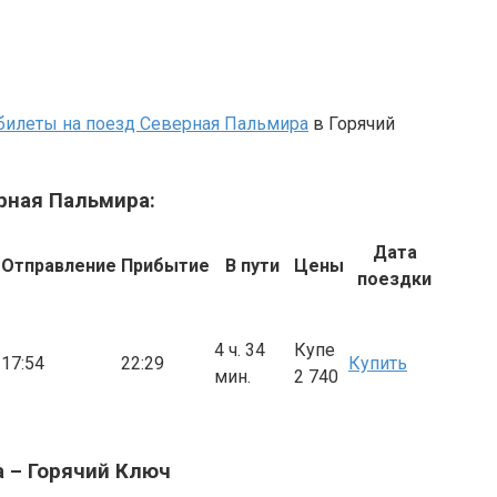
билеты на поезд Северная Пальмира
в Горячий
рная Пальмира:
Дата
Отправление
Прибытие
В пути
Цены
поездки
4 ч. 34
Купе
17:54
22:29
Купить
мин.
2 740
а – Горячий Ключ