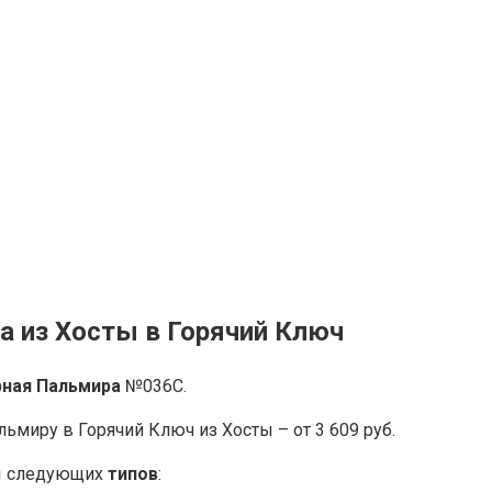
а из Хосты в Горячий Ключ
рная Пальмира
№036С.
миру в Горячий Ключ из Хосты – от 3 609 руб.
ны следующих
типов
: