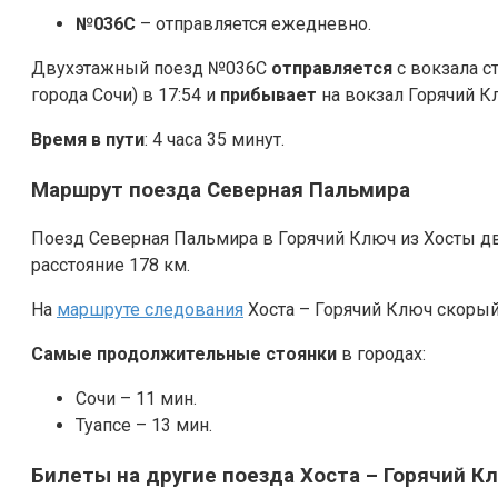
№036С
– отправляется ежедневно.
Двухэтажный поезд №036С
отправляется
с вокзала с
города Сочи) в 17:54 и
прибывает
на вокзал Горячий Кл
Время в пути
: 4 часа 35 минут.
Маршрут поезда Северная Пальмира
Поезд Северная Пальмира в Горячий Ключ из Хосты дв
расстояние 178 км.
На
маршруте следования
Хоста – Горячий Ключ скорый
Самые продолжительные стоянки
в городах:
Сочи – 11 мин.
Туапсе – 13 мин.
Билеты на другие поезда Хоста – Горячий К