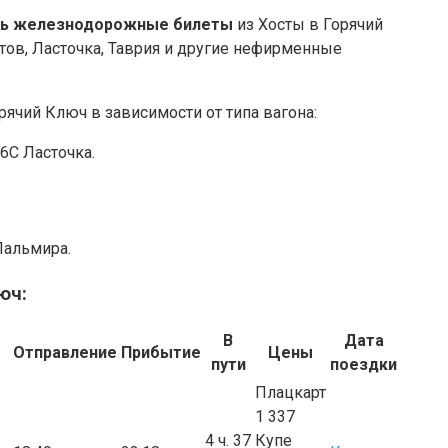
ть железнодорожные билеты
из Хосты в Горячий
ов, Ласточка, Таврия и другие нефирменные
рячий Ключ в зависимости от типа вагона:
16С Ласточка.
Пальмира.
юч:
В
Дата
Отправление
Прибытие
Цены
пути
поездки
Плацкарт
1 337
4 ч. 37
Купе