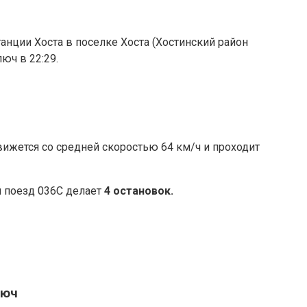
танции Хоста в поселке Хоста (Хостинский район
юч в 22:29.
ижется со средней скоростью 64 км/ч и проходит
 поезд 036С делает
4 остановок.
люч