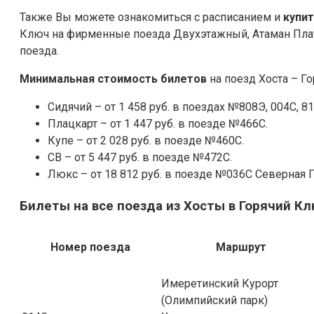
Также Вы можете ознакомиться с расписанием и
купи
Ключ на фирменные поезда Двухэтажный, Атаман Плат
поезда.
Минимальная стоимость билетов
на поезд Хоста – Го
Сидячий – от 1 458 руб. в поездах №808Э, 004С, 8
Плацкарт – от 1 447 руб. в поезде №466С.
Купе – от 2 028 руб. в поезде №460С.
СВ – от 5 447 руб. в поезде №472С.
Люкс – от 18 812 руб. в поезде №036С Северная 
Билеты на все поезда из Хосты в Горячий Кл
Номер поезда
Маршрут
Имеретинский Курорт
(Олимпийский парк)