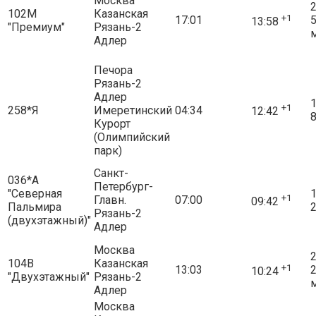
Москва
2
102М
Казанская
+1
17:01
13:58
"Премиум"
Рязань-2
Адлер
Печора
Рязань-2
Адлер
1
+1
258*Я
Имеретинский
04:34
12:42
8
Курорт
(Олимпийский
парк)
Санкт-
036*А
Петербург-
"Северная
1
+1
Главн.
07:00
09:42
Пальмира
2
Рязань-2
(двухэтажный)"
Адлер
Москва
2
104В
Казанская
+1
13:03
10:24
"Двухэтажный"
Рязань-2
Адлер
Москва