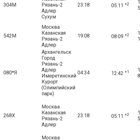
1
+2
304М
Рязань-2
23:18
05:11
5
Адлер
Сухум
Москва
Казанская
1
+2
542М
19:08
08:09
Рязань-2
1
Адлер
Архангельск
Город
Рязань-2
Адлер
1
+1
080*Я
04:34
12:42
Имеретинский
8
Курорт
(Олимпийский
парк)
Москва
Казанская
1
+2
268Х
23:18
05:11
Рязань-2
5
Адлер
Москва