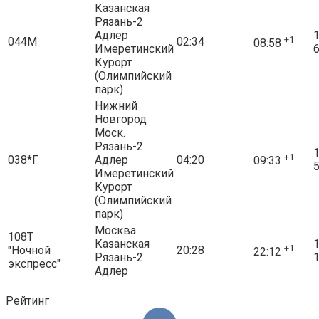
Казанская
Рязань-2
Адлер
1
+1
044М
02:34
08:58
Имеретинский
6
Курорт
(Олимпийский
парк)
Нижний
Новгород
Моск.
Рязань-2
1
+1
038*Г
Адлер
04:20
09:33
5
Имеретинский
Курорт
(Олимпийский
парк)
Москва
108Т
Казанская
1
+1
"Ночной
20:28
22:12
Рязань-2
1
экспресс"
Адлер
Рейтинг