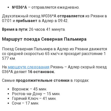
№036*А
– отправляется ежедневно.
Двухэтажный поезд №036*А
отправляется
из Рязани в
07:01 и
прибывает
в Адлер в 09:42.
Время в пути
: 26 часов 41 минута.
Маршрут поезда Северная Пальмира
Поезд Северная Пальмира в Адлер из Рязани движется
со средней скоростью 65 км/ч и проходит расстояние 1
577 км.
На
маршруте следования
Рязань – Адлер скорый поезд
036*А делает
16 остановок.
Самые
продолжительные стоянки
в городах:
Воронеж – 45 мин.
Ростов-на-Дону – 15 мин.
Горячий Ключ – 41 мин.
Сочи – 17 мин.