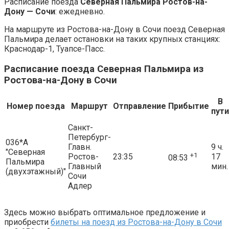
Расписание поезда
Северная Пальмира Ростов-на-
Дону — Сочи
: ежедневно.
На маршруте из Ростова-на-Дону в Сочи поезд Северная
Пальмира делает остановки на таких крупных станциях:
Краснодар-1, Туапсе-Пасс.
Расписание поезда Северная Пальмира из
Ростова-на-Дону в Сочи
В
Номер поезда
Маршрут
Отправление
Прибытие
пути
Санкт-
Петербург-
036*А
Главн.
9 ч.
"Северная
+1
Ростов-
23:35
17
08:53
Пальмира
Главный
мин.
(двухэтажный)"
Сочи
Адлер
Здесь можно выбрать оптимальное предложение и
приобрести
билеты на поезд из Ростова-на-Дону в Сочи