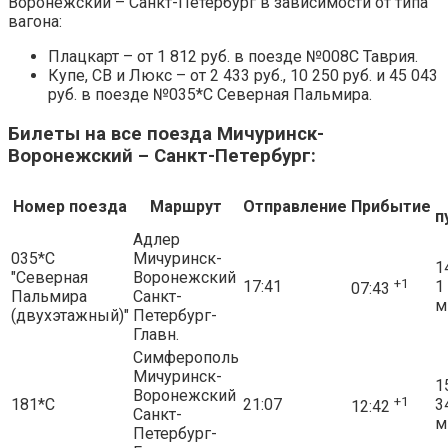
Воронежский – Санкт-Петербург в зависимости от типа
вагона:
Плацкарт – от 1 812 руб. в поезде №008С Таврия.
Купе, СВ и Люкс – от 2 433 руб., 10 250 руб. и 45 043
руб. в поезде №035*С Северная Пальмира.
Билеты на все поезда Мичуринск-
Воронежский – Санкт-Петербург:
Номер поезда
Маршрут
Отправление
Прибытие
п
Адлер
035*С
Мичуринск-
1
"Северная
Воронежский
+1
17:41
1
07:43
Пальмира
Санкт-
м
(двухэтажный)"
Петербург-
Главн.
Симферополь
Мичуринск-
1
Воронежский
+1
181*С
21:07
3
12:42
Санкт-
м
Петербург-