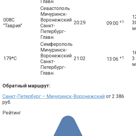
Главн.
Севастополь
Мичуринск-
1
008С
Воронежский
+1
20:29
3
09:00
"Таврия"
Санкт-
м
Петербург-
Главн.
Симферополь
Мичуринск-
1
Воронежский
+1
179*С
21:02
3
13:06
Санкт-
м
Петербург-
Главн.
Обратный маршрут:
Санкт-Петербург – Мичуринск-Воронежский
от 2 386
руб.
Рейтинг