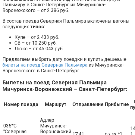
Пальмиру в Санкт-Петербург из Мичуринска-
Воронежского – от 2 386 руб.
В состав поезда Северная Пальмира включены вагоны
следующих
типов
:
Купе – от 2 433 руб.
СВ – от 10 250 руб.
Люкс – от 45 043 руб.
Предлагаем выбрать дату поездки и купить дешевые
билеты на поезд Северная Пальмира
из Мичуринска-
Воронежского в Санкт-Петербург.
Билеты на поезд Северная Пальмира
Мичуринск-Воронежский – Санкт-Петербург:
Номер поезда
Маршрут
Отправление
Прибытие
п
Адлер
035*С
Мичуринск-
14
"Северная
Воронежский
+1
17:41
1