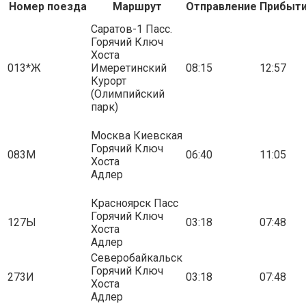
Номер поезда
Маршрут
Отправление
Прибыт
Саратов-1 Пасс.
Горячий Ключ
Хоста
013*Ж
Имеретинский
08:15
12:57
Курорт
(Олимпийский
парк)
Москва Киевская
Горячий Ключ
083М
06:40
11:05
Хоста
Адлер
Красноярск Пасс
Горячий Ключ
127Ы
03:18
07:48
Хоста
Адлер
Северобайкальск
Горячий Ключ
273И
03:18
07:48
Хоста
Адлер