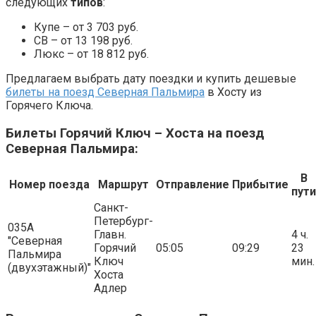
следующих
типов
:
Купе – от 3 703 руб.
СВ – от 13 198 руб.
Люкс – от 18 812 руб.
Предлагаем выбрать дату поездки и купить дешевые
билеты на поезд Северная Пальмира
в Хосту из
Горячего Ключа.
Билеты Горячий Ключ – Хоста на поезд
Северная Пальмира:
В
Номер поезда
Маршрут
Отправление
Прибытие
пути
Санкт-
Петербург-
035А
Главн.
4 ч.
"Северная
Горячий
05:05
09:29
23
Пальмира
Ключ
мин.
(двухэтажный)"
Хоста
Адлер