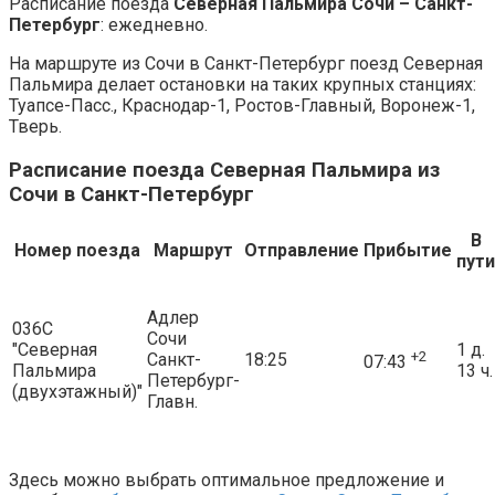
Расписание поезда
Северная Пальмира Сочи – Санкт-
Петербург
: ежедневно.
На маршруте из Сочи в Санкт-Петербург поезд Северная
Пальмира делает остановки на таких крупных станциях:
Туапсе-Пасс., Краснодар-1, Ростов-Главный, Воронеж-1,
Тверь.
Расписание поезда Северная Пальмира из
Сочи в Санкт-Петербург
В
Номер поезда
Маршрут
Отправление
Прибытие
пути
Адлер
036С
Сочи
"Северная
1 д.
+2
Санкт-
18:25
07:43
Пальмира
13 ч.
Петербург-
(двухэтажный)"
Главн.
Здесь можно выбрать оптимальное предложение и