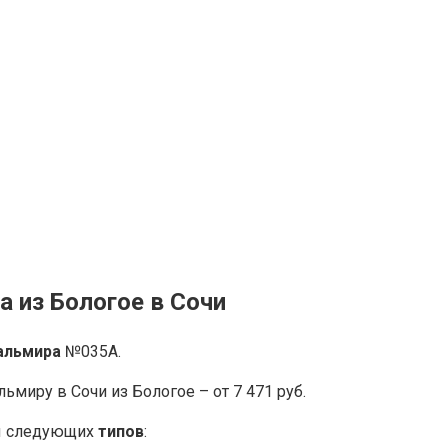
 из Бологое в Сочи
альмира
№035А.
миру в Сочи из Бологое – от 7 471 руб.
ны следующих
типов
: