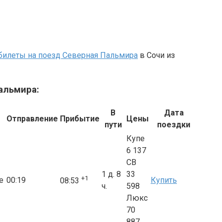
билеты на поезд Северная Пальмира
в Сочи из
альмира:
В
Дата
Отправление
Прибытие
Цены
пути
поездки
Купе
6 137
СВ
1 д. 8
33
+1
е
00:19
Купить
08:53
ч.
598
Люкс
70
887