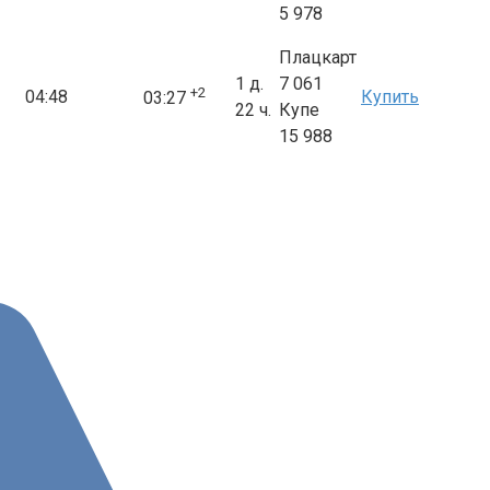
5 978
Плацкарт
1 д.
7 061
+2
04:48
Купить
03:27
22 ч.
Купе
15 988