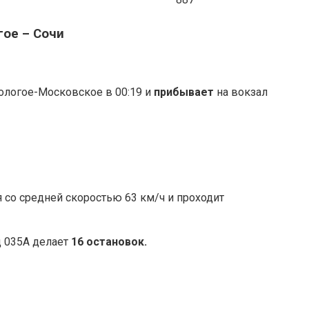
гое – Сочи
ологое-Московское в 00:19 и
прибывает
на вокзал
 со средней скоростью 63 км/ч и проходит
д 035А делает
16 остановок.