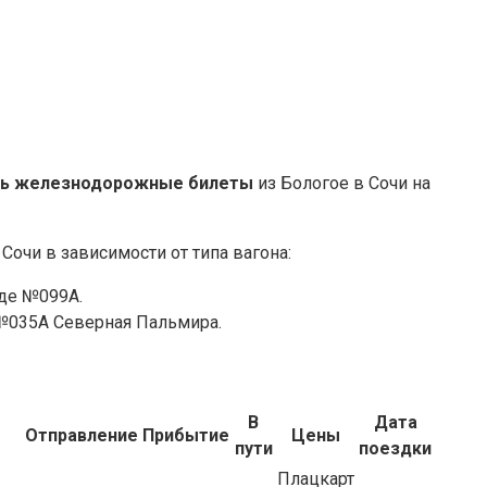
ть железнодорожные билеты
из Бологое в Сочи на
Сочи в зависимости от типа вагона:
зде №099А.
е №035А Северная Пальмира.
В
Дата
Отправление
Прибытие
Цены
пути
поездки
Плацкарт