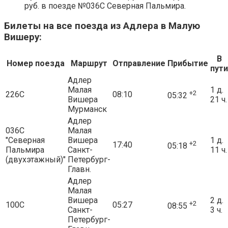
руб. в поезде №036С Северная Пальмира.
Билеты на все поезда из Адлера в Малую
Вишеру:
В
Номер поезда
Маршрут
Отправление
Прибытие
пути
Адлер
Малая
1 д.
+2
226С
08:10
05:32
Вишера
21 ч.
Мурманск
Адлер
036С
Малая
"Северная
Вишера
1 д.
+2
17:40
05:18
Пальмира
Санкт-
11 ч.
(двухэтажный)"
Петербург-
Главн.
Адлер
Малая
Вишера
2 д.
+2
100С
05:27
08:55
Санкт-
3 ч.
Петербург-