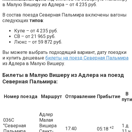
в Малую Вишеру из Адлера – от 4 235 руб.
В состав поезда Северная Пальмира включены вагоны
следующих
типов
:
Купе – от 4 235 руб.
СВ – от 21 965 руб.
Люкс – от 59 872 руб.
Вы можете выбрать подходящий вариант, дату поездки
и купить дешевые
билеты на поезд Северная Пальмира
из Адлера в Малую Вишеру.
Билеты в Малую Вишеру из Адлера на поезд
Северная Пальмира:
В
Номер поезда
Маршрут
Отправление
Прибытие
пути
Адлер
036С
Малая
"Северная
Вишера
1 д.
+2
17:40
05:18
Пальмира
Санкт-
11 ч.