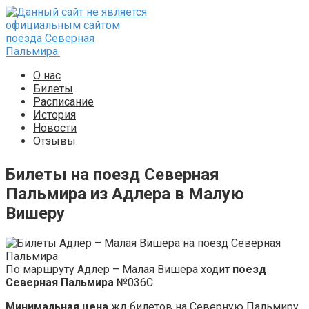
Перейти
к
контенту
О нас
Билеты
Расписание
История
Новости
Отзывы
Билеты на поезд Северная
Пальмира из Адлера в Малую
Вишеру
По маршруту Адлер – Малая Вишера ходит
поезд
Северная Пальмира
№036С.
Минимальная цена
жд билетов на Северную Пальмиру