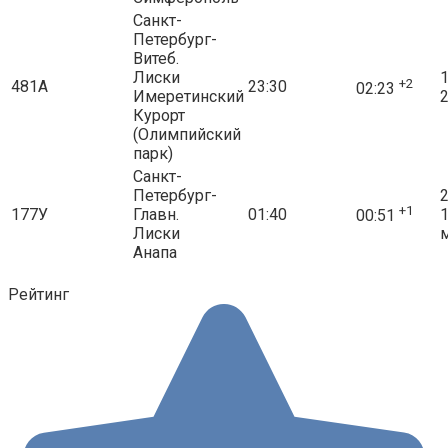
Санкт-
Петербург-
Витеб.
Лиски
1
+2
481А
23:30
02:23
Имеретинский
2
Курорт
(Олимпийский
парк)
Санкт-
Петербург-
2
+1
177У
Главн.
01:40
00:51
Лиски
Анапа
Рейтинг