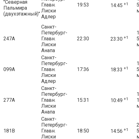
"Северная
+1
Главн.
19:53
14:45
Пальмира
Лиски
(двухэтажный)"
Адлер
Санкт-
Петербург-
1
+1
247А
Главн.
22:30
23:30
Лиски
Анапа
Санкт-
Петербург-
1
+1
099А
Главн.
17:36
18:33
Лиски
Адлер
Санкт-
Петербург-
1
+1
277А
Главн.
15:31
10:49
Лиски
Анапа
Санкт-
Петербург-
2
+1
181В
Главн.
18:50
14:56
Лиски