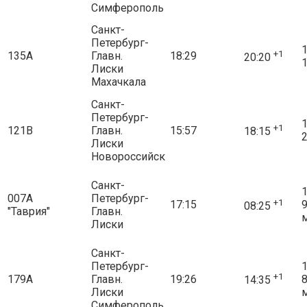
Симферополь
Санкт-
Петербург-
1
+1
135А
Главн.
18:29
20:20
1
Лиски
Махачкала
Санкт-
Петербург-
1
+1
121В
Главн.
15:57
18:15
2
Лиски
Новороссийск
Санкт-
1
007А
Петербург-
+1
17:15
08:25
"Таврия"
Главн.
Лиски
Санкт-
Петербург-
1
+1
179А
Главн.
19:26
14:35
Лиски
Симферополь