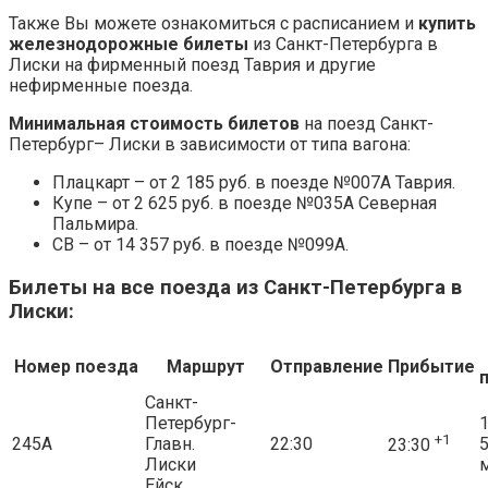
Также Вы можете ознакомиться с расписанием и
купить
железнодорожные билеты
из Санкт-Петербурга в
Лиски на фирменный поезд Таврия и другие
нефирменные поезда.
Минимальная стоимость билетов
на поезд Санкт-
Петербург– Лиски в зависимости от типа вагона:
Плацкарт – от 2 185 руб. в поезде №007А Таврия.
Купе – от 2 625 руб. в поезде №035А Северная
Пальмира.
СВ – от 14 357 руб. в поезде №099А.
Билеты на все поезда из Санкт-Петербурга в
Лиски:
Номер поезда
Маршрут
Отправление
Прибытие
Санкт-
Петербург-
1
+1
245А
Главн.
22:30
23:30
Лиски
Ейск