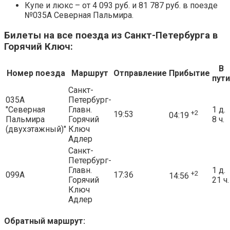
Купе и люкс – от 4 093 руб. и 81 787 руб. в поезде
№035А Северная Пальмира.
Билеты на все поезда из Санкт-Петербурга в
Горячий Ключ:
В
Номер поезда
Маршрут
Отправление
Прибытие
пути
Санкт-
035А
Петербург-
"Северная
Главн.
1 д.
+2
19:53
04:19
Пальмира
Горячий
8 ч.
(двухэтажный)"
Ключ
Адлер
Санкт-
Петербург-
Главн.
1 д.
+2
099А
17:36
14:56
Горячий
21 ч.
Ключ
Адлер
Обратный маршрут: