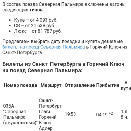
В состав поезда Северная Пальмира включены вагоны
следующих
типов
:
Купе – от 4 093 руб.
СВ – от 21 638 руб.
Люкс – от 81 787 руб.
Предлагаем выбрать дату поездки и купить дешевые
билеты на поезд Северная Пальмира
в Горячий Ключ из
Санкт-Петербурга.
Билеты из Санкт-Петербурга в Горячий Ключ
на поезд Северная Пальмира:
В
Номер поезда
Маршрут
Отправление
Прибытие
пути
Санкт-
035А
Петербург-
"Северная
Главн.
1 д.
+2
19:53
04:19
Пальмира
Горячий
8 ч.
(двухэтажный)"
Ключ
Адлер