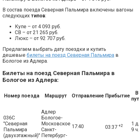
В состав поезда Северная Пальмира включены вагоны
следующих
типов
:
Купе – от 4 093 руб.
СВ – от 21 265 руб.
Люкс – от 92 707 руб.
Предлагаем выбрать дату поездки и купить
дешевые
билеты на поезд Северная Пальмира
в
Бологое из Адлера.
Билеты на поезд Северная Пальмира в
Бологое из Адлера:
В
Номер поезда
Маршрут
Отправление
Прибытие
пу
Адлер
036С
Бологое-
"Северная
Московское
1 д
+2
17:40
03:37
Пальмира
Санкт-
9 ч.
(двухэтажный)"
Петербург-