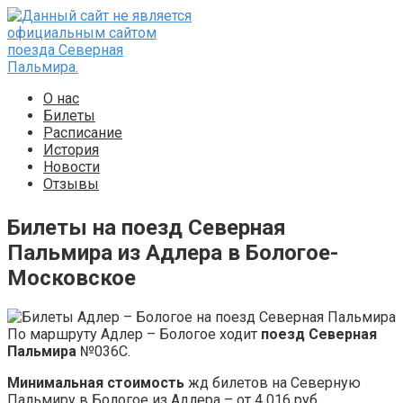
Перейти
к
контенту
О нас
Билеты
Расписание
История
Новости
Отзывы
Билеты на поезд Северная
Пальмира из Адлера в Бологое-
Московское
По маршруту Адлер – Бологое ходит
поезд Северная
Пальмира
№036С.
Минимальная стоимость
жд билетов на Северную
Пальмиру в Бологое из Адлера – от 4 016 руб.