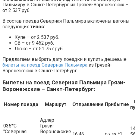
Пальмиру в Санкт-Петербург из Грязей-Воронежских –
от 2 537 руб.
В состав поезда Северная Пальмира включены вагоны
следующих
типов:
Купе – от 2 537 руб.
СВ – от 9 462 руб.
Люкс – от 51 757 руб.
Предлагаем выбрать дату поездки и купить дешевые
билеты на поезд Северная Пальмира
из Грязей-
Воронежских в Санкт-Петербург.
Билеты на поезд Северная Пальмира Грязи-
Воронежские – Санкт-Петербург:
Номер поезда
Маршрут
Отправление
Прибытие
п
Адлер
035*С
Грязи-
14
"Северная
Воронежские
+1
16:46
5