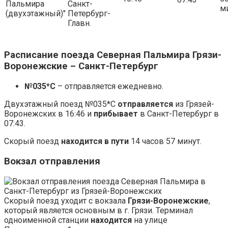
07:43
Пальмира
Санкт-
м
(двухэтажный)"
Петербург-
Главн.
Расписание поезда Северная Пальмира Грязи-
Воронежские – Санкт-Петербург
№035*С
– отправляется ежедневно.
Двухэтажный поезд №035*С
отправляется
из Грязей-
Воронежских в 16:46 и
прибывает
в Санкт-Петербург в
07:43.
Скорый поезд
находится в пути
14 часов 57 минут.
Вокзал отправления
Скорый поезд уходит с вокзала
Грязи-Воронежские
,
который является основным в г. Грязи. Терминал
одноименной станции
находится
на улице