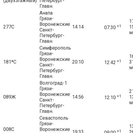
(двухэтажный)"
Петербург-
Главн.
Анапа
Грязи-
1
Воронежские
+1
277С
14:14
1
07:30
Санкт-
м
Петербург-
Главн.
Симферополь
Грязи-
1
Воронежские
+1
181*С
20:10
3
12:42
Санкт-
м
Петербург-
Главн.
Волгоград-1
Грязи-
2
Воронежские
+1
089Ж
14:56
1
12:10
Санкт-
м
Петербург-
Главн.
Севастополь
Грязи-
1
008С
Воронежские
+1
19:33
2
09:00