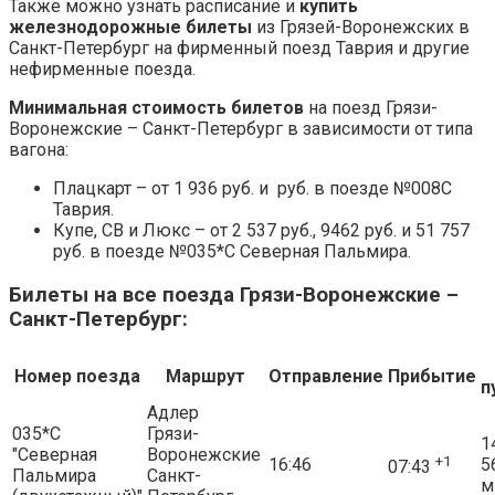
Также можно узнать расписание и
купить
железнодорожные билеты
из Грязей-Воронежских в
Санкт-Петербург на фирменный поезд Таврия и другие
нефирменные поезда.
Минимальная стоимость билетов
на поезд Грязи-
Воронежские – Санкт-Петербург в зависимости от типа
вагона:
Плацкарт – от 1 936 руб. и руб. в поезде №008С
Таврия.
Купе, СВ и Люкс – от 2 537 руб., 9462 руб. и 51 757
руб. в поезде №035*С Северная Пальмира.
Билеты на все поезда Грязи-Воронежские –
Санкт-Петербург:
Номер поезда
Маршрут
Отправление
Прибытие
п
Адлер
035*С
Грязи-
1
"Северная
Воронежские
+1
16:46
5
07:43
Пальмира
Санкт-
м