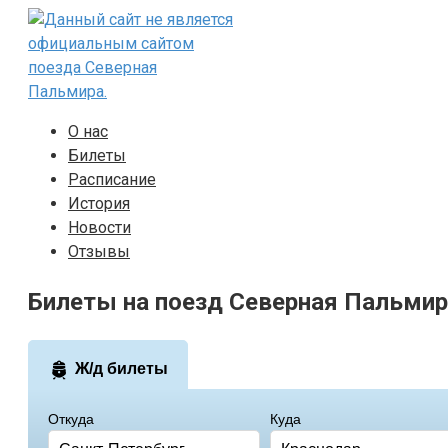
Перейти
к
контенту
О нас
Билеты
Расписание
История
Новости
Отзывы
Билеты на поезд Северная Пальмир
Ж/д билеты
Откуда
Куда