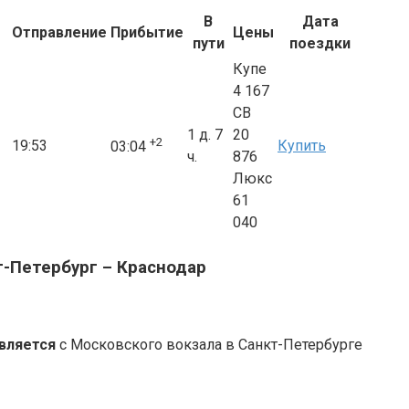
В
Дата
Отправление
Прибытие
Цены
пути
поездки
Купе
4 167
СВ
1 д. 7
20
+2
19:53
Купить
03:04
ч.
876
Люкс
61
040
т-Петербург – Краснодар
вляется
с Московского вокзала в Санкт-Петербурге