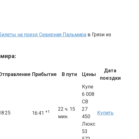
билеты на поезд Северная Пальмира
в Грязи из
ьмира:
Дата
Отправление
Прибытие
В пути
Цены
поездки
Купе
6 008
СВ
22 ч. 15
27
+1
18:25
Купить
16:41
мин.
450
Люкс
53
572