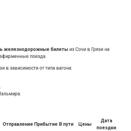
ть железнодорожные билеты
из Сочи в Грязи на
нефирменные поезда.
зи в зависимости от типа вагона:
.
Пальмира.
Дата
Отправление
Прибытие
В пути
Цены
поездки