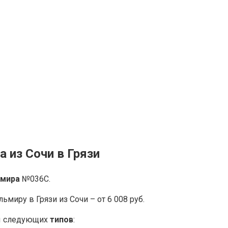
 из Сочи в Грязи
ьмира
№036С.
миру в Грязи из Сочи – от 6 008 руб.
ны следующих
типов
: