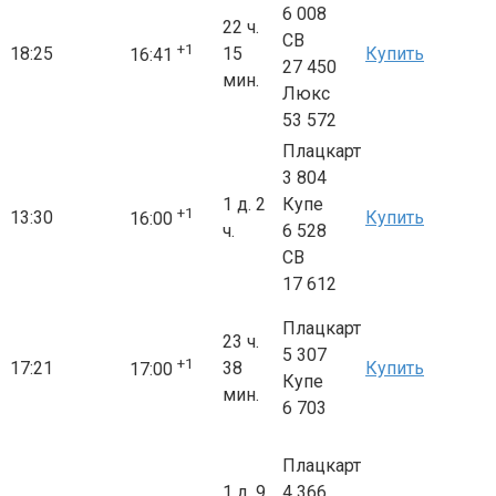
6 008
22 ч.
СВ
+1
18:25
15
Купить
16:41
27 450
мин.
Люкс
53 572
Плацкарт
3 804
1 д. 2
Купе
+1
13:30
Купить
16:00
ч.
6 528
СВ
17 612
Плацкарт
23 ч.
5 307
+1
17:21
38
Купить
17:00
Купе
мин.
6 703
Плацкарт
1 д. 9
4 366