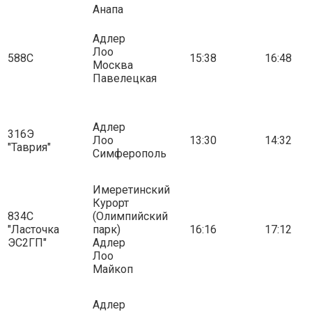
Анапа
Адлер
Лоо
588С
15:38
16:48
Москва
Павелецкая
Адлер
316Э
Лоо
13:30
14:32
"Таврия"
Симферополь
Имеретинский
Курорт
834С
(Олимпийский
"Ласточка
парк)
16:16
17:12
ЭС2ГП"
Адлер
Лоо
Майкоп
Адлер