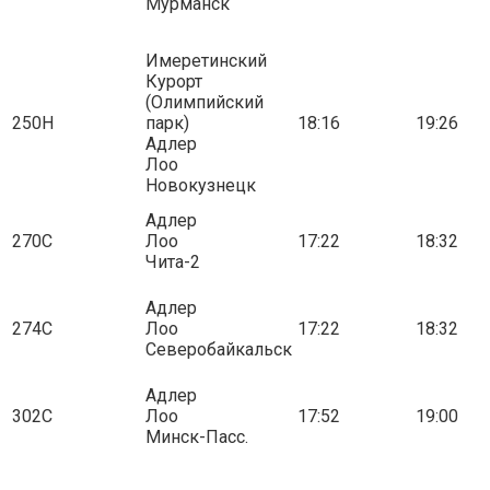
Мурманск
Имеретинский
Курорт
(Олимпийский
250Н
парк)
18:16
19:26
Адлер
Лоо
Новокузнецк
Адлер
270С
Лоо
17:22
18:32
Чита-2
Адлер
274С
Лоо
17:22
18:32
Северобайкальск
Адлер
302С
Лоо
17:52
19:00
Минск-Пасс.