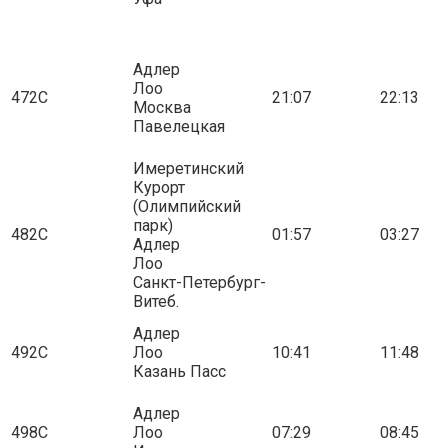
Адлер
Лоо
472С
21:07
22:13
Москва
Павелецкая
Имеретинский
Курорт
(Олимпийский
парк)
482С
01:57
03:27
Адлер
Лоо
Санкт-Петербург-
Витеб.
Адлер
492С
Лоо
10:41
11:48
Казань Пасс
Адлер
498С
Лоо
07:29
08:45