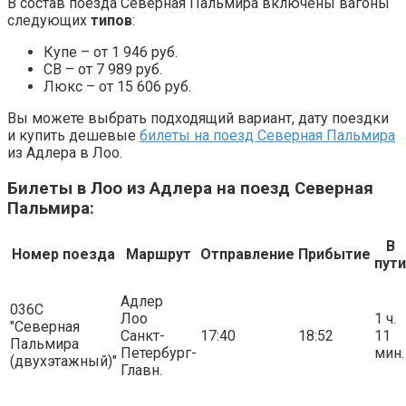
В состав поезда Северная Пальмира включены вагоны
следующих
типов
:
Купе – от 1 946 руб.
СВ – от 7 989 руб.
Люкс – от 15 606 руб.
Вы можете выбрать подходящий вариант, дату поездки
и купить дешевые
билеты на поезд Северная Пальмира
из Адлера в Лоо.
Билеты в Лоо из Адлера на поезд Северная
Пальмира:
В
Номер поезда
Маршрут
Отправление
Прибытие
пути
Адлер
036С
Лоо
1 ч.
"Северная
Санкт-
17:40
18:52
11
Пальмира
Петербург-
мин.
(двухэтажный)"
Главн.