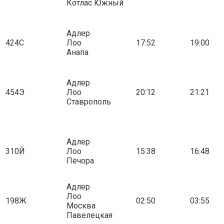
Котлас Южный
Адлер
424С
Лоо
17:52
19:00
Анапа
Адлер
454Э
Лоо
20:12
21:21
Ставрополь
Адлер
310Й
Лоо
15:38
16:48
Печора
Адлер
Лоо
198Ж
02:50
03:55
Москва
Павелецкая