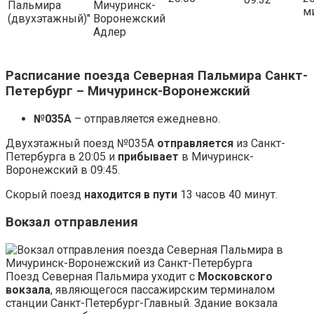
09:32
Пальмира
Мичуринск-
м
(двухэтажный)"
Воронежский
Адлер
Расписание поезда Северная Пальмира Санкт-
Петербург – Мичуринск-Воронежский
№035А
– отправляется ежедневно.
Двухэтажный поезд №035А
отправляется
из Санкт-
Петербурга в 20:05 и
прибывает
в Мичуринск-
Воронежский в 09:45.
Скорый поезд
находится в пути
13 часов 40 минут.
Вокзал отправления
Поезд Северная Пальмира уходит с
Московского
вокзала
, являющегося пассажирским терминалом
станции Санкт-Петербург-Главный. Здание вокзала