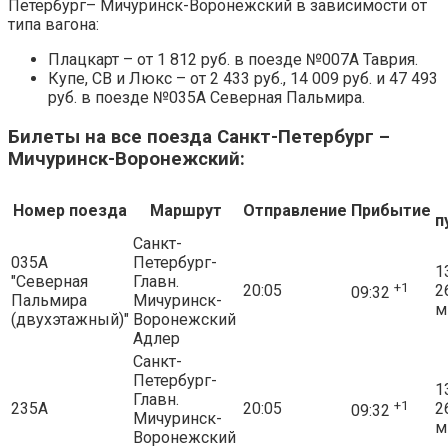
Петербург– Мичуринск-Воронежский в зависимости от
типа вагона:
Плацкарт – от 1 812 руб. в поезде №007А Таврия.
Купе, СВ и Люкс – от 2 433 руб., 14 009 руб. и 47 493
руб. в поезде №035А Северная Пальмира.
Билеты на все поезда Санкт-Петербург –
Мичуринск-Воронежский:
Номер поезда
Маршрут
Отправление
Прибытие
п
Санкт-
035А
Петербург-
1
"Северная
Главн.
+1
20:05
2
09:32
Пальмира
Мичуринск-
м
(двухэтажный)"
Воронежский
Адлер
Санкт-
Петербург-
1
Главн.
+1
235А
20:05
2
09:32
Мичуринск-
м
Воронежский