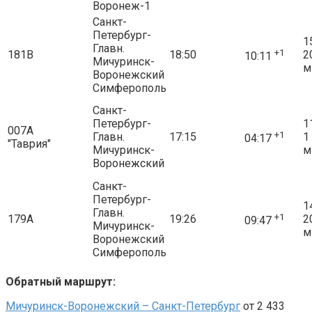
Воронеж-1
Санкт-
Петербург-
1
Главн.
+1
181В
18:50
2
10:11
Мичуринск-
м
Воронежский
Симферополь
Санкт-
Петербург-
1
007А
+1
Главн.
17:15
1
04:17
"Таврия"
Мичуринск-
м
Воронежский
Санкт-
Петербург-
1
Главн.
+1
179А
19:26
2
09:47
Мичуринск-
м
Воронежский
Симферополь
Обратный маршрут:
Мичуринск-Воронежский – Санкт-Петербург
от 2 433