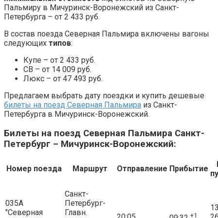
Пальмиру в Мичуринск-Воронежский из Санкт-
Петербурга – от 2 433 руб.
В состав поезда Северная Пальмира включены вагоны
следующих
типов
:
Купе – от 2 433 руб.
СВ – от 14 009 руб.
Люкс – от 47 493 руб.
Предлагаем выбрать дату поездки и купить дешевые
билеты на поезд Северная Пальмира
из Санкт-
Петербурга в Мичуринск-Воронежский.
Билеты на поезд Северная Пальмира Санкт-
Петербург – Мичуринск-Воронежский:
Номер поезда
Маршрут
Отправление
Прибытие
п
Санкт-
035А
Петербург-
13
"Северная
Главн.
+1
20:05
2