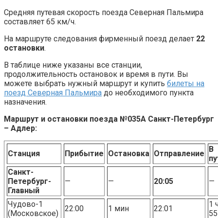
Средняя путевая скорость поезда Северная Пальмира
составляет 65 км/ч.
На маршруте следования фирменный поезд делает
22
остановки
.
В таблице ниже указаны все станции,
продолжительность остановок и время в пути. Вы
можете выбрать нужный маршрут и купить
билеты на
поезд Северная Пальмира
до необходимого пункта
назначения.
Маршрут и остановки поезда №035А Санкт-Петербург
– Адлер:
В
Станция
Прибытие
Остановка
Отправление
пу
Санкт-
Петербург-
—
—
20:05
—
Главный
Чудово-1
1 
22:00
1 мин
22:01
(Московское)
55