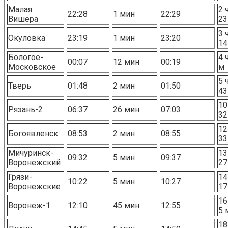
Малая
2 
22:28
1 мин
22:29
Вишера
23
3 
Окуловка
23:19
1 мин
23:20
14
Бологое-
4 
00:07
12 мин
00:19
Московское
м
5 
Тверь
01:48
2 мин
01:50
43
10
Рязань-2
06:37
26 мин
07:03
32
12
Богоявленск
08:53
2 мин
08:55
33
Мичуринск-
13
09:32
5 мин
09:37
Воронежский
27
Грязи-
14
10:22
5 мин
10:27
Воронежские
17
16
Воронеж-1
12:10
45 мин
12:55
5 
18