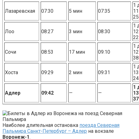
1 
Лазаревская
07:30
5 мин
07:35
11
25
1 
Лоо
08:27
3 мин
08:30
12
22
1 
Сочи
08:53
17 мин
09:10
12
38
1 
Хоста
09:29
2 мин
09:31
13
24
1 
Адлер
09:42
—
—
13
37
Наиболее длительная остановка
поезда Северная
Пальмира Санкт-Петербург – Адлер
на вокзале
Воронеж-1
.