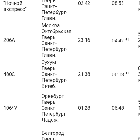
Тверь
"Ночной
02:42
08:53
Санкт-
экспресс"
Петербург-
Главн.
Москва
Октябрьская
5
Тверь
+1
206А
23:16
04:42
Санкт-
Петербург-
Главн.
Сухум
Тверь
8
+1
480С
Санкт-
21:38
06:18
Петербург-
Витеб.
Оренбург
Тверь
5
106*У
Санкт-
01:28
06:48
Петербург
Ладож.
Белгород
Тверь
5