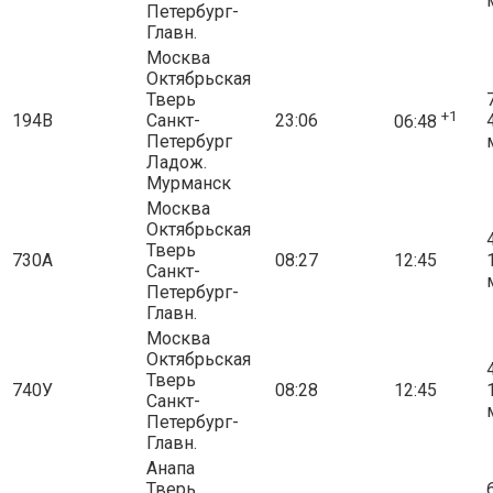
Петербург-
Главн.
Москва
Октябрьская
Тверь
7
+1
194В
Санкт-
23:06
06:48
Петербург
Ладож.
Мурманск
Москва
Октябрьская
4
Тверь
730А
08:27
12:45
Санкт-
Петербург-
Главн.
Москва
Октябрьская
4
Тверь
740У
08:28
12:45
Санкт-
Петербург-
Главн.
Анапа
Тверь
6