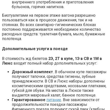
внутреннего употребления и приготовления
бульонов, горячих напитков.
Биотуалетами на первом этаже вагона разрешено
пользоваться как в процессе движения, так и на
стоянках. Во всех санитарно-гигиенических блоках
постоянно поддерживается необходимое количество
расходных средств: туалетная бумага, мыло, бумажные
полотенца.
Дополнительные услуги в поезде
В стоимость жд билетов
2Э, 2Т в купе, 1Э в СВ и 1М в
Люкс
входит полный набор дополнительных услуг:
Дорожный комплект
. В обычном купе пассажиры
получают тапочки, средства гигиены, зубные
принадлежности. В СВ и Люкс наборы дополнены
косметическими средствами, носовыми платками,
губкой для обуви. На местах в Люксе также
выдается махровый халат, банное полотенце.
Гарантированное
питание
. Вне зависимости от
продолжительности поездки пассажиры
фирменного поезда получают сухой паек (хлебцы,