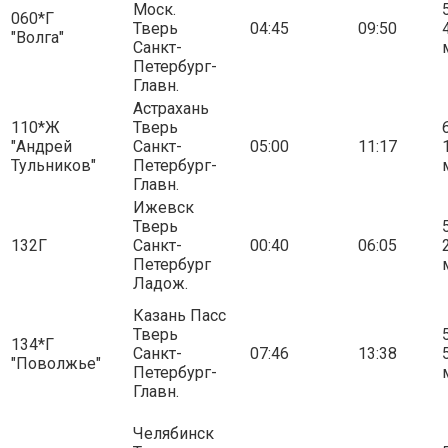
Моск.
5
060*Г
Тверь
04:45
09:50
"Волга"
Санкт-
Петербург-
Главн.
Астрахань
110*Ж
Тверь
6
"Андрей
Санкт-
05:00
11:17
Тульников"
Петербург-
Главн.
Ижевск
Тверь
5
132Г
Санкт-
00:40
06:05
Петербург
Ладож.
Казань Пасс
Тверь
5
134*Г
Санкт-
07:46
13:38
"Поволжье"
Петербург-
Главн.
Челябинск