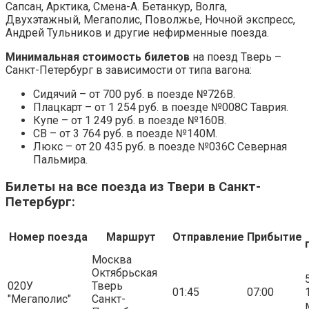
Сапсан, Арктика, Смена-А. Бетанкур, Волга,
Двухэтажный, Мегаполис, Поволжье, Ночной экспресс,
Андрей Тульников и другие нефирменные поезда.
Минимальная стоимость билетов
на поезд Тверь –
Санкт-Петербург в зависимости от типа вагона:
Сидячий – от 700 руб. в поезде №726В.
Плацкарт – от 1 254 руб. в поезде №008С Таврия.
Купе – от 1 249 руб. в поезде №160В.
СВ – от 3 764 руб. в поезде №140М.
Люкс – от 20 435 руб. в поезде №036С Северная
Пальмира.
Билеты на все поезда из Твери в Санкт-
Петербург:
Номер поезда
Маршрут
Отправление
Прибытие
Москва
Октябрьская
5
020У
Тверь
01:45
07:00
"Мегаполис"
Санкт-