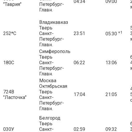
04:34
09:00
"Таврия"
Петербург-
Главн.
Владикавказ
Тверь
5
+1
252*С
Санкт-
23:51
05:30
Петербург-
Главн.
Симферополь
Тверь
6
180С
Санкт-
06:22
13:06
Петербург-
Главн.
Москва
Октябрьская
4
724В
Тверь
17:04
21:05
"Ласточка"
Санкт-
Петербург-
Главн.
Белгород
Тверь
6
030У
Санкт-
02:59
09:32