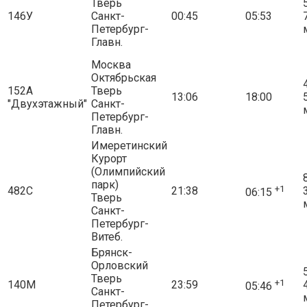
Тверь
5
146У
Санкт-
00:45
05:53
Петербург-
Главн.
Москва
Октябрьская
4
152А
Тверь
13:06
18:00
"Двухэтажный"
Санкт-
Петербург-
Главн.
Имеретинский
Курорт
(Олимпийский
8
парк)
+1
482С
21:38
06:15
Тверь
Санкт-
Петербург-
Витеб.
Брянск-
Орловский
5
Тверь
+1
140М
23:59
05:46
Санкт-
Петербург-