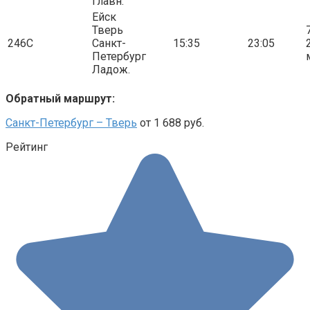
Главн.
Ейск
Тверь
7
246С
Санкт-
15:35
23:05
Петербург
Ладож.
Обратный маршрут:
Санкт-Петербург – Тверь
от 1 688 руб.
Рейтинг