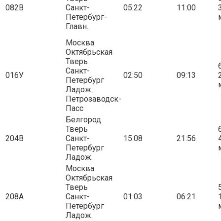
082В
Санкт-
05:22
11:00
Петербург-
Главн.
Москва
Октябрьская
Тверь
6
Санкт-
016У
02:50
09:13
Петербург
Ладож.
Петрозаводск-
Пасс
Белгород
Тверь
6
204В
Санкт-
15:08
21:56
Петербург
Ладож.
Москва
Октябрьская
Тверь
5
208А
Санкт-
01:03
06:21
Петербург
Ладож.