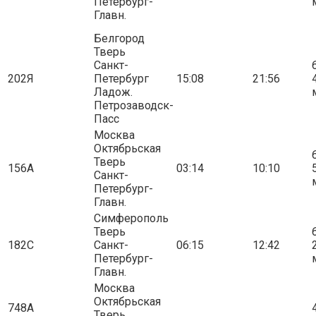
Петербург-
Главн.
Белгород
Тверь
Санкт-
6
202Я
Петербург
15:08
21:56
Ладож.
Петрозаводск-
Пасс
Москва
Октябрьская
6
Тверь
156А
03:14
10:10
Санкт-
Петербург-
Главн.
Симферополь
Тверь
6
182С
Санкт-
06:15
12:42
Петербург-
Главн.
Москва
Октябрьская
748А
4
Тверь