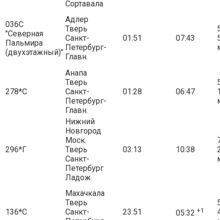
Сортавала
Адлер
036С
Тверь
5
"Северная
Санкт-
01:51
07:43
Пальмира
Петербург-
(двухэтажный)"
Главн.
Анапа
Тверь
5
278*С
Санкт-
01:28
06:47
Петербург-
Главн.
Нижний
Новгород
Моск.
7
296*Г
Тверь
03:13
10:38
Санкт-
Петербург
Ладож.
Махачкала
Тверь
5
+1
136*С
Санкт-
23:51
05:32