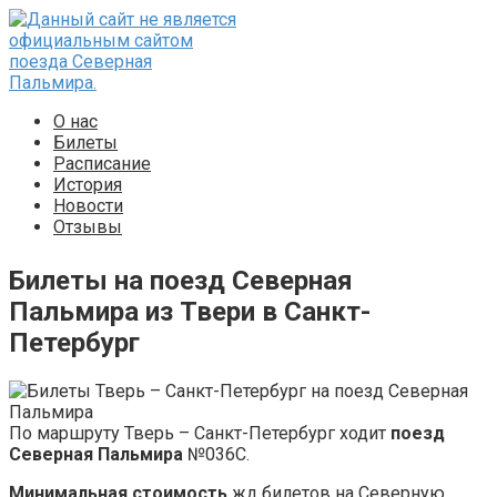
Перейти
к
контенту
О нас
Билеты
Расписание
История
Новости
Отзывы
Билеты на поезд Северная
Пальмира из Твери в Санкт-
Петербург
По маршруту Тверь – Санкт-Петербург ходит
поезд
Северная Пальмира
№036С.
Минимальная стоимость
жд билетов на Северную