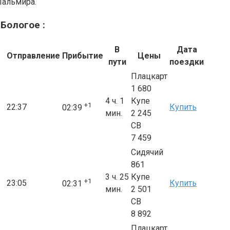
Пальмира.
 Бологое :
В
Дата
Отправление
Прибытие
Цены
пути
поездки
Плацкарт
1 680
4 ч. 1
Купе
+1
22:37
Купить
02:39
мин.
2 245
СВ
7 459
Сидячий
861
3 ч. 25
Купе
+1
23:05
Купить
02:31
мин.
2 501
СВ
8 892
Плацкарт