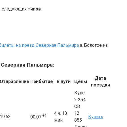
ны следующих
типов
:
билеты на поезд Северная Пальмира
в Бологое из
 Северная Пальмира:
Дата
Отправление
Прибытие
В пути
Цены
поездки
Купе
2 254
СВ
4 ч. 13
12
+1
19:53
Купить
00:07
мин.
855
Люкс