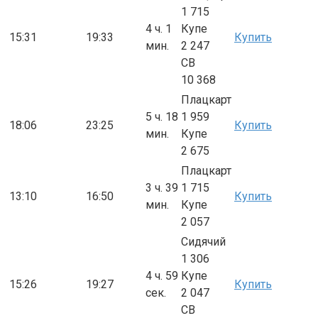
1 715
4 ч. 1
Купе
15:31
19:33
Купить
мин.
2 247
СВ
10 368
Плацкарт
5 ч. 18
1 959
18:06
23:25
Купить
мин.
Купе
2 675
Плацкарт
3 ч. 39
1 715
13:10
16:50
Купить
мин.
Купе
2 057
Сидячий
1 306
4 ч. 59
Купе
15:26
19:27
Купить
сек.
2 047
СВ