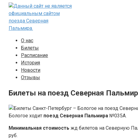
Перейти
к
контенту
О нас
Билеты
Расписание
История
Новости
Отзывы
Билеты на поезд Северная Пальмира
Бологое ходит
поезд Северная Пальмира
№035А.
Минимальная стоимость
жд билетов на Северную Пал
руб.