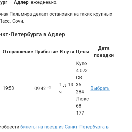
ург — Адлер
: ежедневно.
рная Пальмира делает остановки на таких крупных
асс., Сочи.
нкт-Петербурга в Адлер
Дата
Отправление
Прибытие
В пути
Цены
поездки
Купе
4 073
СВ
1 д. 13
35
+2
19:53
Выбрать
09:42
ч.
284
Люкс
68
177
иобрести
билеты на поезд из Санкт-Петербурга в