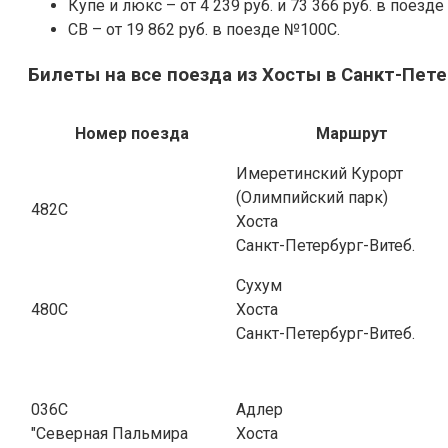
Купе и люкс – от 4 239 руб. и 73 366 руб. в поез
СВ – от 19 862 руб. в поезде №100С.
Билеты на все поезда из Хосты в Санкт-Пете
Номер поезда
Маршрут
Имеретинский Курорт
(Олимпийский парк)
482С
Хоста
Санкт-Петербург-Витеб.
Сухум
480С
Хоста
Санкт-Петербург-Витеб.
036С
Адлер
"Северная Пальмира
Хоста