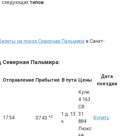
ны следующих
типов
:
билеты на поезд Северная Пальмира
в Санкт-
д Северная Пальмира:
Дата
Отправление
Прибытие
В пути
Цены
поездки
Купе
4 163
СВ
1 д. 13
31
+2
17:54
Купить
07:43
ч.
884
Люкс
68