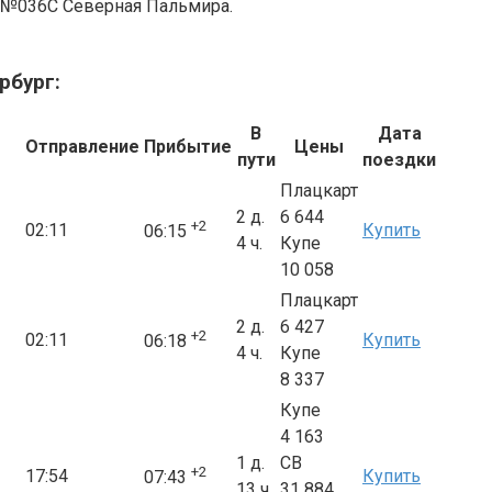
де №036С Северная Пальмира.
рбург:
В
Дата
Отправление
Прибытие
Цены
пути
поездки
Плацкарт
2 д.
6 644
+2
02:11
Купить
06:15
4 ч.
Купе
10 058
Плацкарт
2 д.
6 427
+2
02:11
Купить
06:18
4 ч.
Купе
8 337
Купе
4 163
1 д.
СВ
+2
17:54
Купить
07:43
13 ч.
31 884