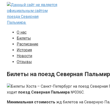
Перейти
к
контенту
О нас
Билеты
Расписание
История
Новости
Отзывы
Билеты на поезд Северная Пальмир
ходит
поезд Северная Пальмира
№036С.
Минимальная стоимость
жд билетов на Северную Паль