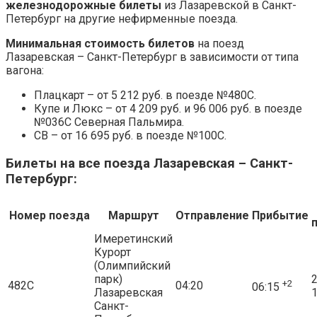
железнодорожные билеты
из Лазаревской в Санкт-
Петербург на другие нефирменные поезда.
Минимальная стоимость билетов
на поезд
Лазаревская – Санкт-Петербург в зависимости от типа
вагона:
Плацкарт – от 5 212 руб. в поезде №480С.
Купе и Люкс – от 4 209 руб. и 96 006 руб. в поезде
№036С Северная Пальмира.
СВ – от 16 695 руб. в поезде №100С.
Билеты на все поезда Лазаревская – Санкт-
Петербург:
Номер поезда
Маршрут
Отправление
Прибытие
Имеретинский
Курорт
(Олимпийский
парк)
2
+2
482С
04:20
06:15
Лазаревская
1
Санкт-