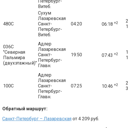
Петербург-
Витеб.
Сухум
Лазаревская
2
+2
480С
Санкт-
04:20
06:18
1
Петербург-
Витеб.
Адлер
036С
Лазаревская
"Северная
1
+2
Санкт-
19:50
07:43
Пальмира
1
Петербург-
(двухэтажный)"
Главн.
Адлер
Лазаревская
2
+2
100С
Санкт-
07:25
10:46
3
Петербург-
Главн.
Обратный маршрут:
Санкт-Петербург – Лазаревская
от 4 209 руб.