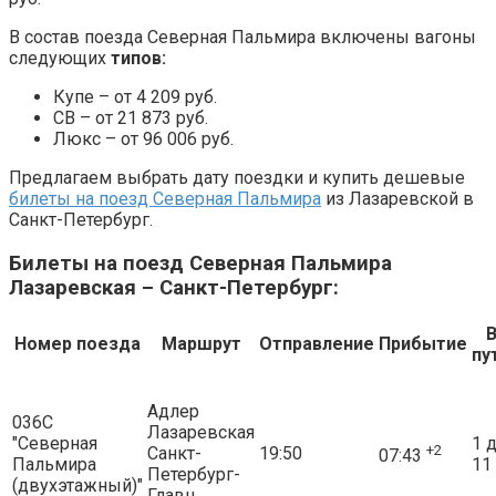
В состав поезда Северная Пальмира включены вагоны
следующих
типов:
Купе – от 4 209 руб.
СВ – от 21 873 руб.
Люкс – от 96 006 руб.
Предлагаем выбрать дату поездки и купить дешевые
билеты на поезд Северная Пальмира
из Лазаревской в
Санкт-Петербург.
Билеты на поезд Северная Пальмира
Лазаревская – Санкт-Петербург:
Номер поезда
Маршрут
Отправление
Прибытие
пу
Адлер
036С
Лазаревская
"Северная
1 д
+2
Санкт-
19:50
07:43
Пальмира
11 
Петербург-
(двухэтажный)"
Главн.