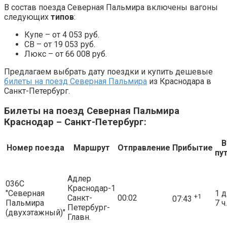
В состав поезда Северная Пальмира включены вагоны
следующих
типов
:
Купе – от 4 053 руб.
СВ – от 19 053 руб.
Люкс – от 66 008 руб.
Предлагаем выбрать дату поездки и купить дешевые
билеты на поезд Северная Пальмира
из Краснодара в
Санкт-Петербург.
Билеты на поезд Северная Пальмира
Краснодар – Санкт-Петербург:
В
Номер поезда
Маршрут
Отправление
Прибытие
пу
Адлер
036С
Краснодар-1
"Северная
1 д
+1
Санкт-
00:02
07:43
Пальмира
7 ч.
Петербург-
(двухэтажный)"
Главн.