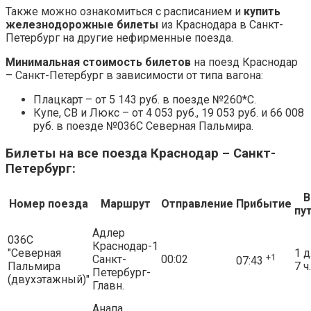
Также можно ознакомиться с расписанием и
купить
железнодорожные билеты
из Краснодара в Санкт-
Петербург на другие нефирменные поезда.
Минимальная стоимость билетов
на поезд Краснодар
– Санкт-Петербург в зависимости от типа вагона:
Плацкарт – от 5 143 руб. в поезде №260*С.
Купе, СВ и Люкс – от 4 053 руб., 19 053 руб. и 66 008
руб. в поезде №036С Северная Пальмира.
Билеты на все поезда Краснодар – Санкт-
Петербург:
В
Номер поезда
Маршрут
Отправление
Прибытие
пу
Адлер
036С
Краснодар-1
"Северная
1 д
+1
Санкт-
00:02
07:43
Пальмира
7 ч.
Петербург-
(двухэтажный)"
Главн.
Анапа