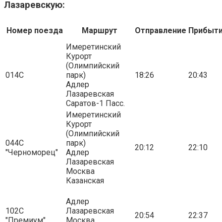
Лазаревскую:
Номер поезда
Маршрут
Отправление
Прибыт
Имеретинский
Курорт
(Олимпийский
014С
парк)
18:26
20:43
Адлер
Лазаревская
Саратов-1 Пасс.
Имеретинский
Курорт
(Олимпийский
044С
парк)
20:12
22:10
"Черноморец"
Адлер
Лазаревская
Москва
Казанская
Адлер
102С
Лазаревская
20:54
22:37
"Премиум"
Москва