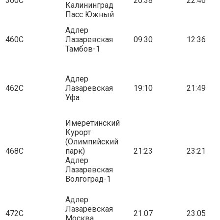
360С
20:38
22:46
Калининград
Пасс Южный
Адлер
460С
Лазаревская
09:30
12:36
Тамбов-1
Адлер
462С
Лазаревская
19:10
21:49
Уфа
Имеретинский
Курорт
(Олимпийский
468С
парк)
21:23
23:21
Адлер
Лазаревская
Волгоград-1
Адлер
Лазаревская
472С
21:07
23:05
Москва