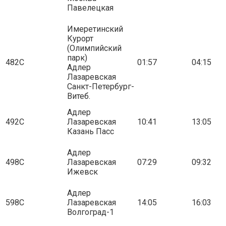
Павелецкая
Имеретинский
Курорт
(Олимпийский
парк)
482С
01:57
04:15
Адлер
Лазаревская
Санкт-Петербург-
Витеб.
Адлер
492С
Лазаревская
10:41
13:05
Казань Пасс
Адлер
498С
Лазаревская
07:29
09:32
Ижевск
Адлер
598С
Лазаревская
14:05
16:03
Волгоград-1