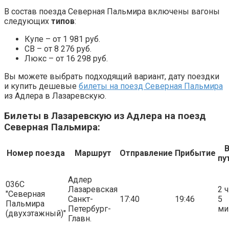
В состав поезда Северная Пальмира включены вагоны
следующих
типов
:
Купе – от 1 981 руб.
СВ – от 8 276 руб.
Люкс – от 16 298 руб.
Вы можете выбрать подходящий вариант, дату поездки
и купить дешевые
билеты на поезд Северная Пальмира
из Адлера в Лазаревскую.
Билеты в Лазаревскую из Адлера на поезд
Северная Пальмира:
Номер поезда
Маршрут
Отправление
Прибытие
пу
Адлер
036С
Лазаревская
2 ч
"Северная
Санкт-
17:40
19:46
5
Пальмира
Петербург-
ми
(двухэтажный)"
Главн.