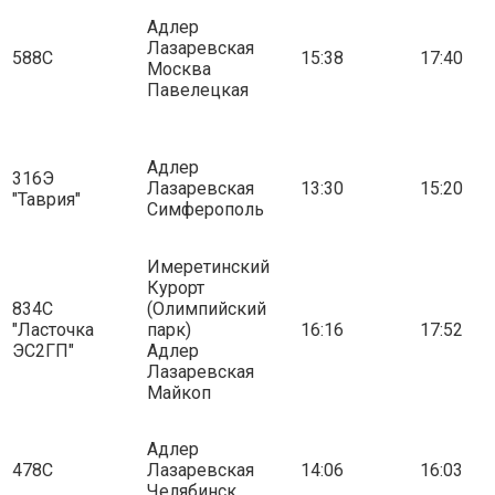
Адлер
Лазаревская
588С
15:38
17:40
Москва
Павелецкая
Адлер
316Э
Лазаревская
13:30
15:20
"Таврия"
Симферополь
Имеретинский
Курорт
834С
(Олимпийский
"Ласточка
парк)
16:16
17:52
ЭС2ГП"
Адлер
Лазаревская
Майкоп
Адлер
478С
Лазаревская
14:06
16:03
Челябинск