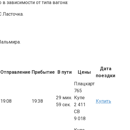
 в зависимости от типа вагона:
С Ласточка.
Пальмира.
Дата
Отправление
Прибытие
В пути
Цены
поездки
Плацкарт
765
29 мин.
Купе
19:08
19:38
Купить
59 сек.
2 411
СВ
9 018