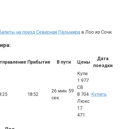
билеты на поезд Северная Пальмира
в Лоо из Сочи.
ира:
Дата
тправление
Прибытие
В пути
Цены
поездки
Купе
1 977
СВ
26 мин. 59
8:25
18:52
8 704
Купить
сек.
Люкс
17
471