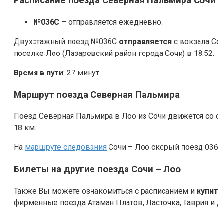
Расписание поезда Северная Пальмира Сочи 
№036С
– отправляется ежедневно.
Двухэтажный поезд №036С
отправляется
с вокзала С
поселке Лоо (Лазаревский район города Сочи) в 18:52.
Время в пути
: 27 минут.
Маршрут поезда Северная Пальмира
Поезд Северная Пальмира в Лоо из Сочи движется со 
18 км.
На
маршруте следования
Сочи – Лоо скорый поезд 03
Билеты на другие поезда Сочи – Лоо
Также Вы можете ознакомиться с расписанием и
купи
фирменные поезда Атаман Платов, Ласточка, Таврия и