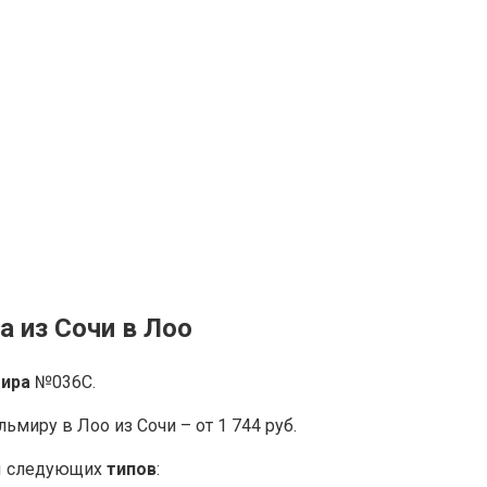
 из Сочи в Лоо
мира
№036С.
миру в Лоо из Сочи – от 1 744 руб.
ны следующих
типов
: