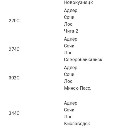
Новокузнецк
Адлер
Сочи
270С
Лоо
Чита-2
Адлер
Сочи
274С
Лоо
Северобайкальск
Адлер
Сочи
302С
Лоо
Минск-Пасс.
Адлер
Сочи
344С
Лоо
Кисловодск