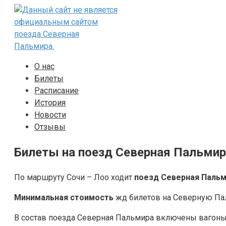
Перейти
к
контенту
О нас
Билеты
Расписание
История
Новости
Отзывы
Билеты на поезд Северная Пальмира
По маршруту Сочи – Лоо ходит
поезд Северная Паль
Минимальная стоимость
жд билетов на Северную Паль
В состав поезда Северная Пальмира включены ваго