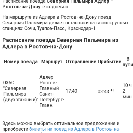
Расписание поезда
Северная Пальмира Адлер –
Ростов-на-Дону
: ежедневно.
На маршруте из Адлера в Ростов-на-Дону поезд
Северная Пальмира делает остановки на таких крупных
станциях: Сочи, Туапсе-Пасс., Краснодар-1.
Расписание поезда Северная Пальмира из
Адлера в Ростов-на-Дону
В
Номер поезда
Маршрут
Отправление
Прибытие
пути
Адлер
036С
Ростов-
10 ч.
"Северная
Главный
+1
17:40
2
03:43
Пальмира
Санкт-
мин.
(двухэтажный)"
Петербург-
Главн.
Здесь можно выбрать оптимальное предложение и
приобрести
билеты на поезд из Адлера в Ростов-на-