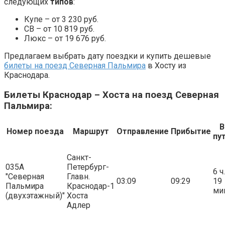
следующих
типов
:
Купе – от 3 230 руб.
СВ – от 10 819 руб.
Люкс – от 19 676 руб.
Предлагаем выбрать дату поездки и купить дешевые
билеты на поезд Северная Пальмира
в Хосту из
Краснодара.
Билеты Краснодар – Хоста на поезд Северная
Пальмира:
В
Номер поезда
Маршрут
Отправление
Прибытие
пу
Санкт-
035А
Петербург-
6 ч.
"Северная
Главн.
03:09
09:29
19
Пальмира
Краснодар-1
ми
(двухэтажный)"
Хоста
Адлер